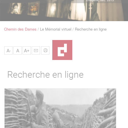
u
de
Navigation
Chemin des Dames
Le Mémorial virtuel
Recherche en ligne
Fil
d'Ariane
A-
A
A+
Recherche en ligne