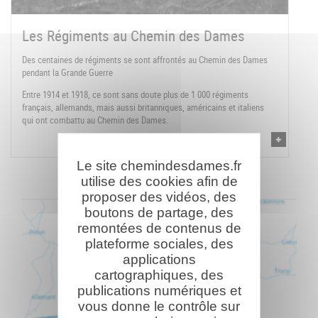
Les Régiments au Chemin des Dames
Des centaines de régiments se sont affrontés au Chemin des Dames
pendant la Grande Guerre
Entre 1914 et 1918, ce sont sans doute plus de 1 000 régiments
français, allemands, mais aussi britanniques, américains et italiens
qui ont combattu au Chemin des Dames.
Le site chemindesdames.fr
utilise des cookies afin de
proposer des vidéos, des
boutons de partage, des
remontées de contenus de
plateforme sociales, des
applications
cartographiques, des
publications numériques et
vous donne le contrôle sur