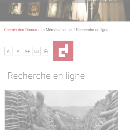
u
de
Navigation
Chemin des Dames
Le Mémorial virtuel
Recherche en ligne
Fil
d'Ariane
A-
A
A+
Recherche en ligne