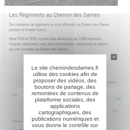
Les Régiments au Chemin des Dames
Des centaines de régiments se sont affrontés au Chemin des Dames
pendant la Grande Guerre
Entre 1914 et 1918, ce sont sans doute plus de 1 000 régiments
français, allemands, mais aussi britanniques, américains et italiens
qui ont combattu au Chemin des Dames.
Le site chemindesdames.fr
utilise des cookies afin de
proposer des vidéos, des
boutons de partage, des
remontées de contenus de
plateforme sociales, des
applications
cartographiques, des
publications numériques et
vous donne le contrôle sur