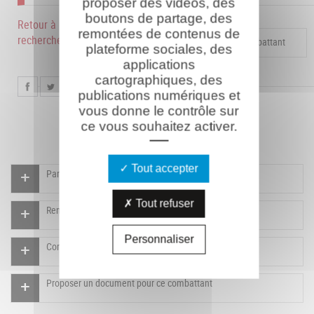
proposer des vidéos, des
boutons de partage, des
Retour à la
remontées de contenus de
recherche
Compléter la fiche pour ce combattant
plateforme sociales, des
applications
cartographiques, des
publications numériques et
vous donne le contrôle sur
ce vous souhaitez activer.
Tout accepter
Participer à l'indexation du Mémorial virtuel
Tout refuser
Rendre un hommage pour ce combattant
Personnaliser
Compléter la fiche pour ce combattant
Proposer un document pour ce combattant