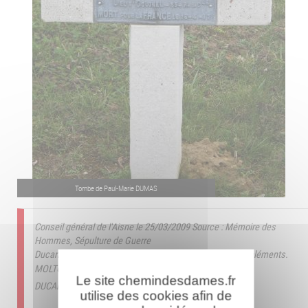
Tombe de Paul-Marie DUMAS
Conseil général de l'Aisne le 25/03/2009
Source : Mémoire des
Hommes, Sépulture de Guerre
Ducarroz Laurent le 28/06/2016
Source : MdH pour compléments.
MOLTCHANOFF Jean Marc le 31/10/2023
Le site chemindesdames.fr
DUCARROZ Laurent le 22/01/2024
utilise des cookies afin de