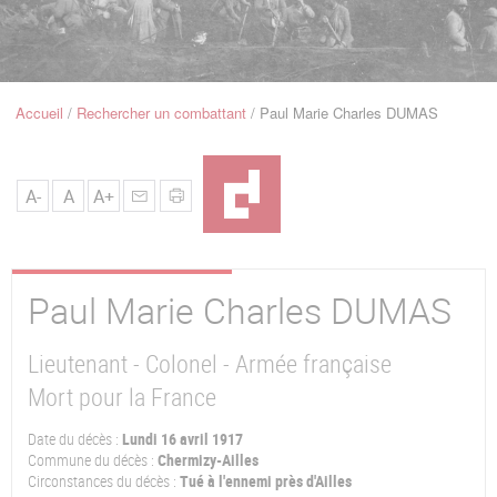
u
de
Navigation
Accueil
Rechercher un combattant
Paul Marie Charles DUMAS
Fil
d'Ariane
A-
A
A+
Paul Marie Charles
DUMAS
Lieutenant - Colonel - Armée française
Mort pour la France
Date du décès :
Lundi 16 avril 1917
Commune du décès :
Chermizy-Ailles
Circonstances du décès :
Tué à l'ennemi près d'Ailles