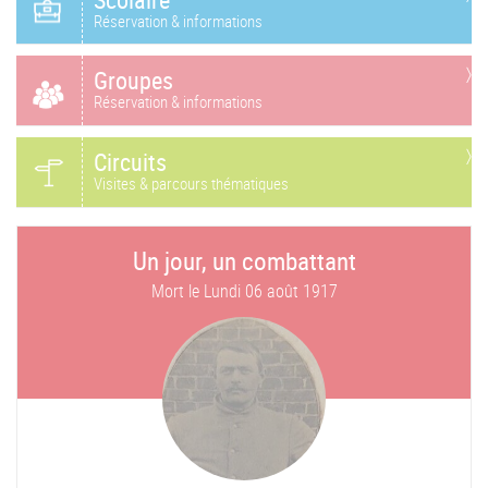
Réservation & informations
Groupes
Réservation & informations
Circuits
Visites & parcours thématiques
Un jour, un combattant
Mort le
Lundi 06 août 1917