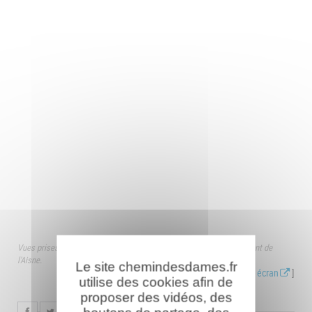
Vues prises par drone le 16 avril 2018 par les services du département de
l'Aisne.
Le site chemindesdames.fr
[
Voir les vues en 360° en plein écran
]
utilise des cookies afin de
proposer des vidéos, des