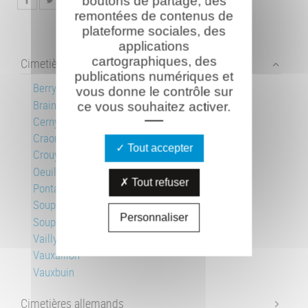
boutons de partage, des
remontées de contenus de
plateforme sociales, des
applications
cartographiques, des
Cimetières français
publications numériques et
Berry-au-Bac
vous donne le contrôle sur
Braine
ce vous souhaitez activer.
Cerny-en-Laonnois
Craonnelle
Tout accepter
Crouy
Oeuilly
Tout refuser
Pontavert
Soupir 1
Personnaliser
Soupir 2
Vailly-sur-Aisne
Vauxaillon
Vauxbuin
Cimetières allemands