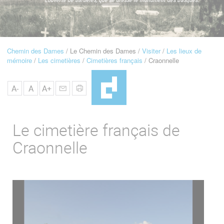
u
de
Navigation
Chemin des Dames
Le Chemin des Dames
Visiter
Les lieux de
Fil
mémoire
Les cimetières
Cimetières français
Craonnelle
d'Ariane
A-
A
A+
Le cimetière français de
Craonnelle