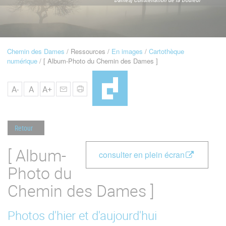
u
de
Navigation
Chemin des Dames
Ressources
En images
Cartothèque
Fil
numérique
[ Album-Photo du Chemin des Dames ]
d'Ariane
A-
A
A+
Retour
[ Album-
consulter en plein écran
Photo du
Chemin des Dames ]
Photos d'hier et d'aujourd'hui