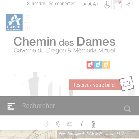
Aller
S'inscrire
Se connecter
A
A+
A-
Menu
au
C
contenu
du
h
principal
compte
e
m
de
i
l'utilisateur
n
d
e
s
D
a
Réservez votre billet
m
m
e
s
Navigation
e
principale
n
Bouton
Plan d'attaque du RICM le 23 octobre 1917