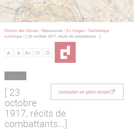
u
de
Navigation
Chemin des Dames
Ressources
En images
Cartothèque
Fil
numérique
[ 23 octobre 1917, récits de combattants...]
d'Ariane
A-
A
A+
Retour
[ 23
consulter en plein écran
octobre
1917, récits de
combattants...]