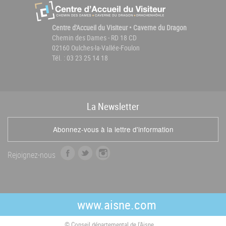
Centre d'Accueil du Visiteur • Caverne du Dragon
Chemin des Dames - RD 18 CD
02160 Oulches-la-Vallée-Foulon
Tél. : 03 23 25 14 18
La
News
letter
Abonnez-vous à la lettre d'information
f
t
i
Rejoignez-nous
a
w
n
c
i
s
e
t
t
b
t
a
www.aisne.com
o
e
g
o
r
r
© Conseil départemental de l'Aisne