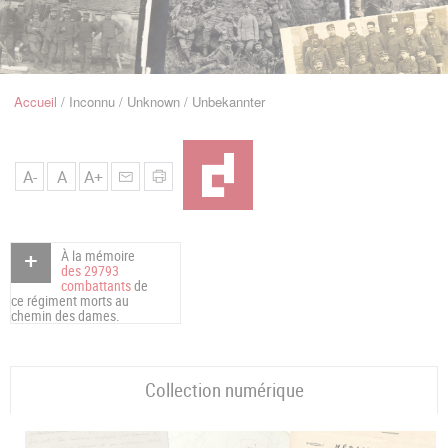
u
de
Navigation
Accueil
Inconnu / Unknown / Unbekannter
Fil
d'Ariane
A-
A
A+
À la mémoire
des 29793
combattants
de
ce régiment morts au
chemin des dames.
Collection numérique