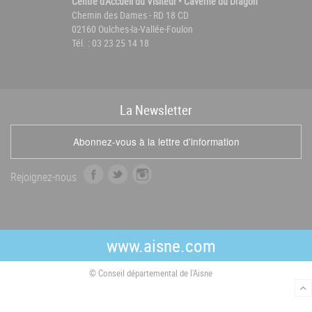
Centre d'Accueil du Visiteur • Caverne du Dragon
Chemin des Dames - RD 18 CD
02160 Oulches-la-Vallée-Foulon
Tél. : 03 23 25 14 18
La
News
letter
Abonnez-vous à la lettre d'information
f
t
i
Rejoignez-nous
a
w
n
c
i
s
e
t
t
b
t
a
www.aisne.com
o
e
g
o
r
r
© Conseil départemental de l'Aisne
k
a
m