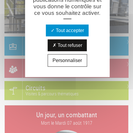
vous donne le contrôle sur
ce vous souhaitez activer.
Tout accepter
Scolaire
Tout refuser
Réservation & informations
Personnaliser
Groupes
Réservation & informations
Circuits
Visites & parcours thématiques
Un jour, un combattant
Mort le
Mardi 07 août 1917