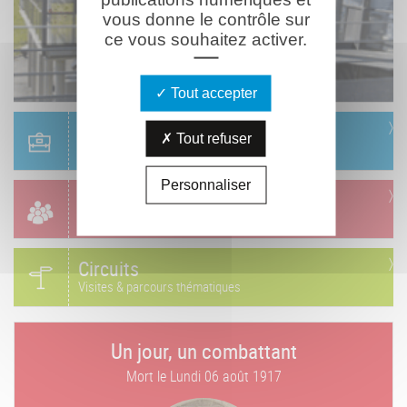
vous donne le contrôle sur
ce vous souhaitez activer.
Tout accepter
Scolaire
Tout refuser
Réservation & informations
Personnaliser
Groupes
Réservation & informations
Circuits
Visites & parcours thématiques
Un jour, un combattant
Mort le
Lundi 06 août 1917