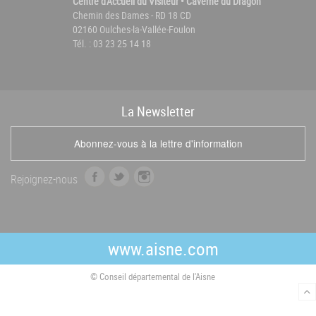
Centre d'Accueil du Visiteur • Caverne du Dragon
Chemin des Dames - RD 18 CD
02160 Oulches-la-Vallée-Foulon
Tél. : 03 23 25 14 18
La
News
letter
Abonnez-vous à la lettre d'information
f
t
i
Rejoignez-nous
a
w
n
c
i
s
e
t
t
b
t
a
www.aisne.com
o
e
g
o
r
r
© Conseil départemental de l'Aisne
k
a
m