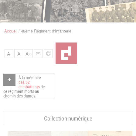
u
de
Navigation
Accueil
48ème Régiment d'Infanterie
Fil
d'Ariane
A-
A
A+
À la mémoire
des 52
combattants
de
ce régiment morts au
chemin des dames.
Collection numérique