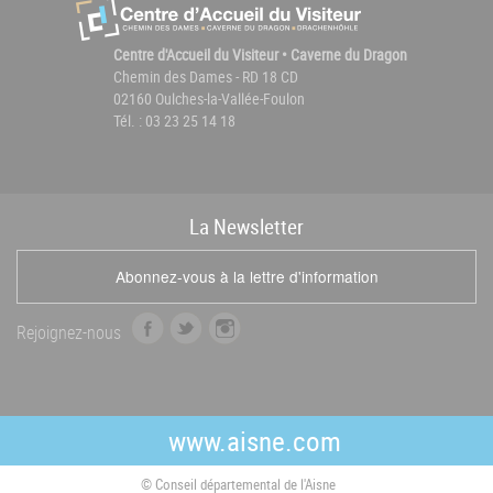
Centre d'Accueil du Visiteur • Caverne du Dragon
Chemin des Dames - RD 18 CD
02160 Oulches-la-Vallée-Foulon
Tél. : 03 23 25 14 18
La
News
letter
Abonnez-vous à la lettre d'information
f
t
i
Rejoignez-nous
a
w
n
c
i
s
e
t
t
b
t
a
www.aisne.com
o
e
g
o
r
r
© Conseil départemental de l'Aisne
k
a