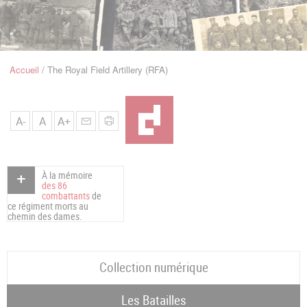
u
de
Navigation
Accueil
The Royal Field Artillery (RFA)
Fil
d'Ariane
A-
A
A+
À la mémoire
des 86
combattants
de
ce régiment morts au
chemin des dames.
Collection numérique
Les Batailles