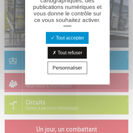
cartographiques, des
publications numériques et
vous donne le contrôle sur
ce vous souhaitez activer.
Tout accepter
Tout refuser
Scolaire
Réservation & informations
Personnaliser
Groupes
Réservation & informations
Circuits
Visites & parcours thématiques
Un jour, un combattant