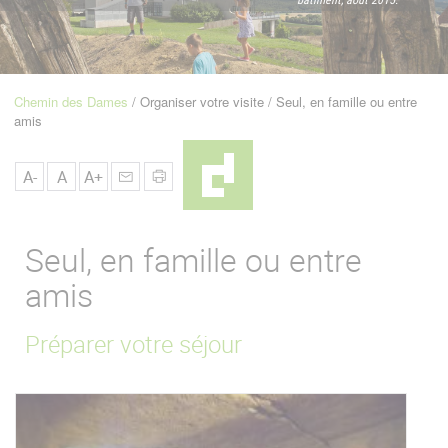
u
de
Navigation
Chemin des Dames
Organiser votre visite
Seul, en famille ou entre
Fil
amis
d'Ariane
A-
A
A+
Seul, en famille ou entre
amis
Préparer votre séjour