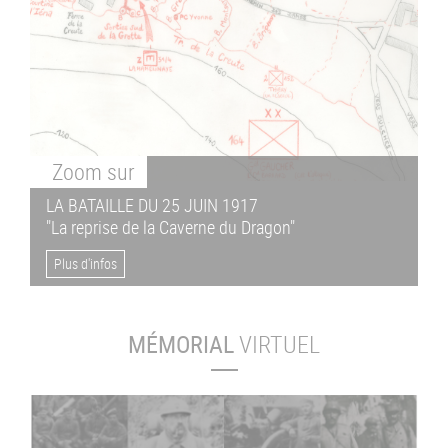
Zoom
sur
LA BATAILLE DU 25 JUIN 1917
"La reprise de la Caverne du Dragon"
Plus d'infos
MÉMORIAL
VIRTUEL