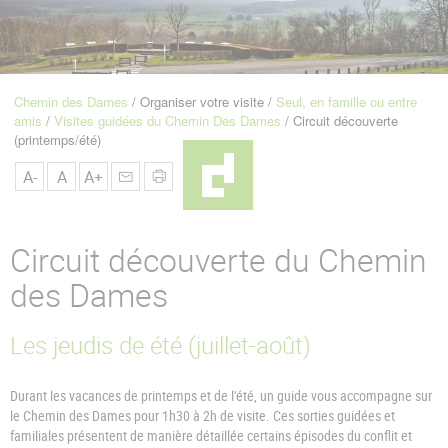
u
de
Navigation
Chemin des Dames
Organiser votre visite
Seul, en famille ou entre
Fil
amis
Visites guidées du Chemin Des Dames
Circuit découverte
d'Ariane
(printemps/été)
A-
A
A+
Circuit découverte du Chemin
des Dames
Les jeudis de été (juillet-août)
Durant les vacances de printemps et de l'été, un guide vous accompagne sur
le Chemin des Dames pour 1h30 à 2h de visite. Ces sorties guidées et
familiales présentent de manière détaillée certains épisodes du conflit et