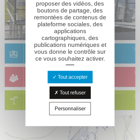
proposer des vidéos, des
boutons de partage, des
remontées de contenus de
plateforme sociales, des
applications
cartographiques, des
publications numériques et
Scolaire
vous donne le contrôle sur
Réservation & informations
ce vous souhaitez activer.
Groupes
Tout accepter
Réservation & informations
Tout refuser
Circuits
Visites & parcours thématiques
Personnaliser