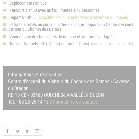
Déplacements en bus
Parcours d'1h30 avec arrêts, limitées à 49 personnes
Départ à 14h00
[consulter les jours et horaires d'ouverture du musée]
Retrait de billets ou sur la billetterie en ligne. Départs au Centre d'Accueil
du Visiteur du Chemin des Dames
Venir équipé de chaussures de marche et vêtements adaptés
Tarifs individuels : 9€ (+7 ans) / gratuit (- 7 ans)
[consulter tous les tarifs]
Informations et réservation :
Centre d'Accueil du Visiteur du Chemin des Dames • Caverne
du Dragon
RD 18 CD - 02160 OULCHES-LA-VALLÉE-FOULON
Tél. : 03 23 25 14 18 /
Formulaire de contact