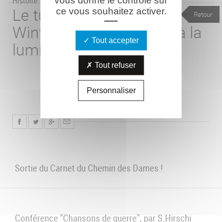
Histoire
Le tunnel de
ce vous souhaitez activer.
Retour
Winterberg : de l'ombre à la
Tout accepter
lumière
Tout refuser
Personnaliser
Sortie du Carnet du Chemin des Dames !
Conférence "Chansons de guerre", par S.Hirschi