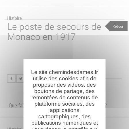
Histoire
Le poste de secours de
Retour
Monaco en 1917
Le site chemindesdames.fr
utilise des cookies afin de
proposer des vidéos, des
boutons de partage, des
remontées de contenus de
plateforme sociales, des
Que faire pendant les vacances de printemps?
applications
cartographiques, des
publications numériques et
vous donne le contrôle sur