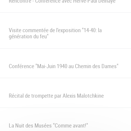
u
de
Rencontre - Conférence avec Hervé-Paul Delhaye
Navigation
Visite commentée de l'exposition "14-40: la
génération du feu"
Conférence "Mai-Juin 1940 au Chemin des Dames"
Récital de trompette par Alexis Malotchkine
La Nuit des Musées "Comme avant!"