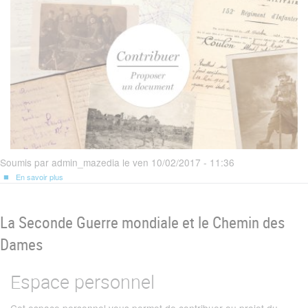
Soumis par
admin_mazedia
le
ven 10/02/2017 - 11:36
En savoir plus
sur
Les
cimetières
militaires
français
La Seconde Guerre mondiale et le Chemin des
du
Chemin
des
Dames
Dames
Espace personnel
Cet espace personnel vous permet de contribuer au projet du