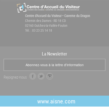
Centre d'Accueil du Visiteur • Caverne du Dragon
Chemin des Dames - RD 18 CD
02160 Oulches-la-Vallée-Foulon
Tél. : 03 23 25 14 18
La
News
letter
Abonnez-vous à la lettre d'information
f
t
i
Rejoignez-nous
a
w
n
c
i
s
e
t
t
b
t
a
www.aisne.com
o
e
g
o
r
r