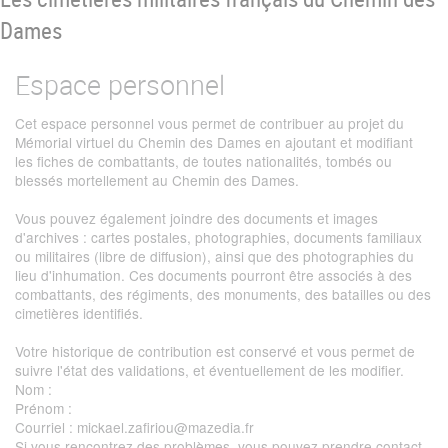
u
de
Dames
Navigation
Espace personnel
Cet espace personnel vous permet de contribuer au projet du
Mémorial virtuel du Chemin des Dames en ajoutant et modifiant
les fiches de combattants, de toutes nationalités, tombés ou
blessés mortellement au Chemin des Dames.
Vous pouvez également joindre des documents et images
d'archives : cartes postales, photographies, documents familiaux
ou militaires (libre de diffusion), ainsi que des photographies du
lieu d'inhumation. Ces documents pourront être associés à des
combattants, des régiments, des monuments, des batailles ou des
cimetières identifiés.
Votre historique de contribution est conservé et vous permet de
suivre l'état des validations, et éventuellement de les modifier.
Nom
:
Prénom
:
Courriel
: mickael.zafiriou@mazedia.fr
Si vous rencontrez des problèmes, vous pouvez prendre contact