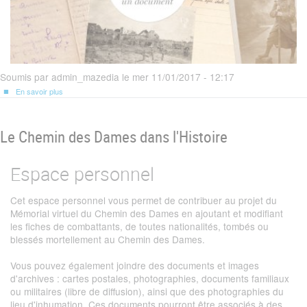
Soumis par
admin_mazedia
le
mer 11/01/2017 - 12:17
En savoir plus
sur
La
Seconde
Guerre
mondiale
Le Chemin des Dames dans l'Histoire
et
le
Chemin
des
Dames
Espace personnel
Cet espace personnel vous permet de contribuer au projet du
Mémorial virtuel du Chemin des Dames en ajoutant et modifiant
les fiches de combattants, de toutes nationalités, tombés ou
blessés mortellement au Chemin des Dames.
Vous pouvez également joindre des documents et images
d'archives : cartes postales, photographies, documents familiaux
ou militaires (libre de diffusion), ainsi que des photographies du
lieu d'inhumation. Ces documents pourront être associés à des