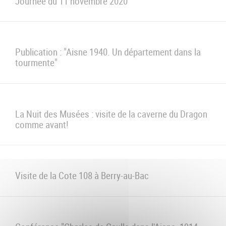
u
de
Journée du 11 novembre 2020
Navigation
Publication : "Aisne 1940. Un département dans la
tourmente"
La Nuit des Musées : visite de la caverne du Dragon
comme avant!
Visite de la Cote 108 à Berry-au-Bac