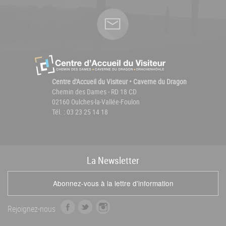
Centre d'Accueil du Visiteur • Caverne du Dragon
Chemin des Dames - RD 18 CD
02160 Oulches-la-Vallée-Foulon
Tél. : 03 23 25 14 18
La
News
letter
Abonnez-vous à la lettre d'information
f
t
i
Rejoignez-nous
a
w
n