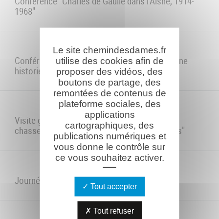
Conférence "Charles de Gaulle dans l'Aisne, 1914-
1968"
Le site chemindesdames.fr
Conférence "Marc Bloch, les deux guerres d'une
utilise des cookies afin de
historien dans l'Aisne"
proposer des vidéos, des
boutons de partage, des
remontées de contenus de
plateforme sociales, des
applications
Visite guidée " 1917-1940 : dans les pas des
cartographiques, des
chasseurs alpins autour de Braye en Laonnois"
publications numériques et
vous donne le contrôle sur
ce vous souhaitez activer.
Journées Européennes du Patrimoine 2020
Tout accepter
Tout refuser