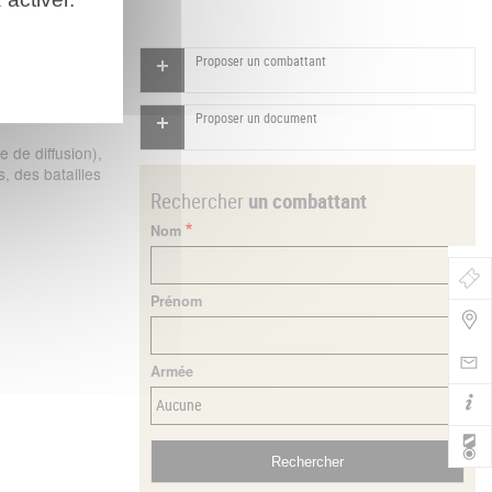
Proposer un combattant
 combattants,
Proposer un document
 de diffusion),
, des batailles
Rechercher
un combattant
Nom
Bo
Prénom
de
Nav
Armée