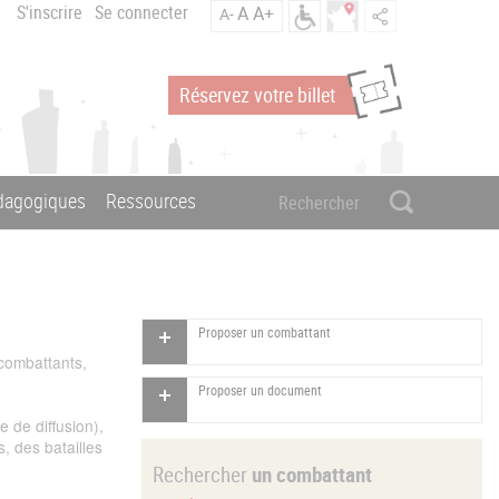
S'inscrire
Se connecter
A
A+
A-
Réservez votre billet
édagogiques
Ressources
Proposer un combattant
 combattants,
Proposer un document
 de diffusion),
, des batailles
Rechercher
un combattant