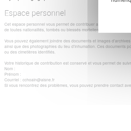
Espace personnel
Cet espace personnel vous permet de contribuer au projet du Mémori
de toutes nationalités, tombés ou blessés mortellement au Chemin 
Vous pouvez également joindre des documents et images d'archives : c
ainsi que des photographies du lieu d'inhumation. Ces documents po
ou des cimetières identifiés.
Votre historique de contribution est conservé et vous permet de suivre
Nom
:
Prénom
:
Courriel
: cchoain@aisne.fr
Si vous rencontrez des problèmes, vous pouvez prendre contact ave