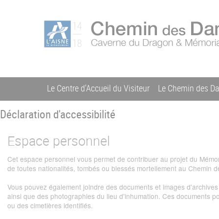
Aller
Menu
au
C
contenu
du
h
principal
compte
e
m
de
i
l'utilisateur
n
Le Centre d'Accueil du Visiteur
Le Chemin des D
d
Navigation
e
s
Déclaration d'accessibilité
principale
D
a
Espace personnel
m
e
Cet espace personnel vous permet de contribuer au projet du Mémori
s
de toutes nationalités, tombés ou blessés mortellement au Chemin 
Vous pouvez également joindre des documents et images d'archives : c
ainsi que des photographies du lieu d'inhumation. Ces documents po
ou des cimetières identifiés.