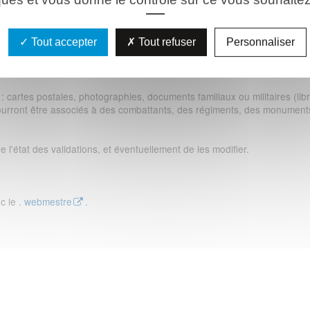
Tout accepter
Tout refuser
Personnaliser
al virtuel du Chemin des Dames en ajoutant et modifiant les fiches de
des Dames.
artes postales, photographies, documents familiaux ou militaires (libre
urront être associés à des combattants, des régiments, des monuments
 l'état des validations, et éventuellement de les modifier.
c le .
webmestre
.