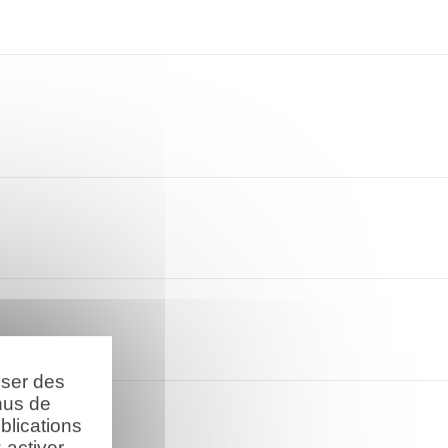
oser des
nus de
blications
activer.