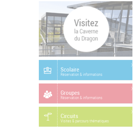
Scolaire
Réservation & informations
Groupes
Réservation & informations
Circuits
Visites & parcours thématiques