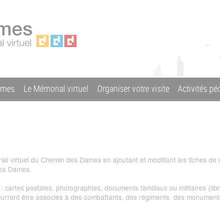
ames
Le Mémorial virtuel
Organiser votre visite
Activités p
al virtuel du Chemin des Dames en ajoutant et modifiant les fiches de
des Dames.
artes postales, photographies, documents familiaux ou militaires (libre
urront être associés à des combattants, des régiments, des monuments