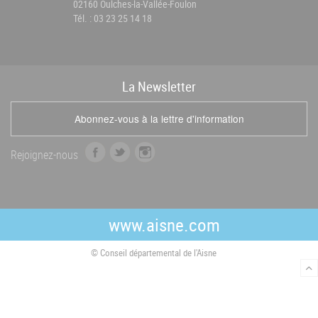
02160 Oulches-la-Vallée-Foulon
Tél. : 03 23 25 14 18
La
News
letter
Abonnez-vous à la lettre d'information
f
t
i
Rejoignez-nous
a
w
n
c
i
s
e
t
t
b
t
a
www.aisne.com
o
e
g
o
r
r
© Conseil départemental de l'Aisne
k
a
m