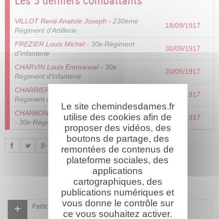
Les 5 derniers combattants
VILLOT René Anatole Joseph
- 230ème
18/09/1917
Régiment d'Artillerie
FREZIER Louis Michel
- 30e Régiment
30/09/1917
d'Infanterie
CHARVIN Louis Emmanuel
- 30e
20/05/1917
Régiment d'Infanterie
CHARRIER Gabriel Léon Victor
- 30e
11/05/1917
Régiment d'Infanterie
Le site chemindesdames.fr
CHARBONNEL Aurélien François Augustin
utilise des cookies afin de
20/05/1917
- 30e Régiment d'Infanterie
proposer des vidéos, des
boutons de partage, des
remontées de contenus de
plateforme sociales, des
applications
cartographiques, des
publications numériques et
vous donne le contrôle sur
Participer à l'indexation du Mémorial virtuel
ce vous souhaitez activer.