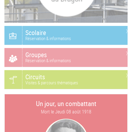
Scolaire
Réservation & informations
Groupes
Réservation & informations
Circuits
Visites & parcours thématiques
Un jour, un combattant
Mort le
Jeudi 08 août 1918