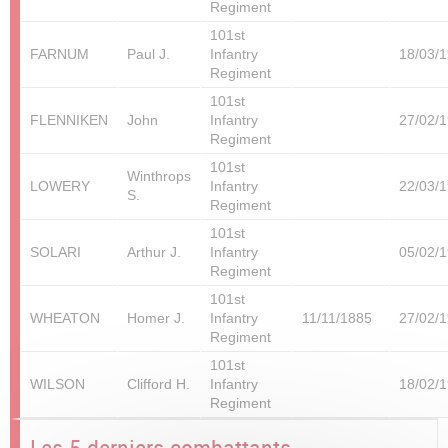
Regiment
101st
FARNUM
Paul J.
Infantry
18/03/
Regiment
101st
FLENNIKEN
John
Infantry
27/02/
Regiment
101st
Winthrops
LOWERY
Infantry
22/03/
S.
Regiment
101st
SOLARI
Arthur J.
Infantry
05/02/
Regiment
101st
WHEATON
Homer J.
Infantry
11/11/1885
27/02/
Regiment
101st
WILSON
Clifford H.
Infantry
18/02/
Regiment