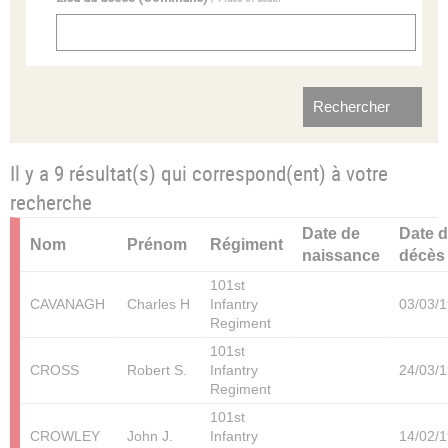
Il y a 9 résultat(s) qui correspond(ent) à votre
recherche
Date de
Date 
Nom
Prénom
Régiment
naissance
décès
101st
CAVANAGH
Charles H
Infantry
03/03/
Regiment
101st
CROSS
Robert S.
Infantry
24/03/
Regiment
101st
CROWLEY
John J.
Infantry
14/02/