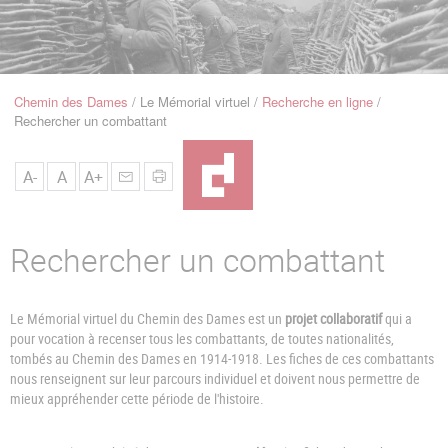
u
de
Navigation
Chemin des Dames
Le Mémorial virtuel
Recherche en ligne
Fil
Rechercher un combattant
d'Ariane
A-
A
A+
Rechercher un combattant
Le Mémorial virtuel du Chemin des Dames est un
projet collaboratif
qui a
pour vocation à recenser tous les combattants, de toutes nationalités,
tombés au Chemin des Dames en 1914-1918. Les fiches de ces combattants
nous renseignent sur leur parcours individuel et doivent nous permettre de
mieux appréhender cette période de l'histoire.