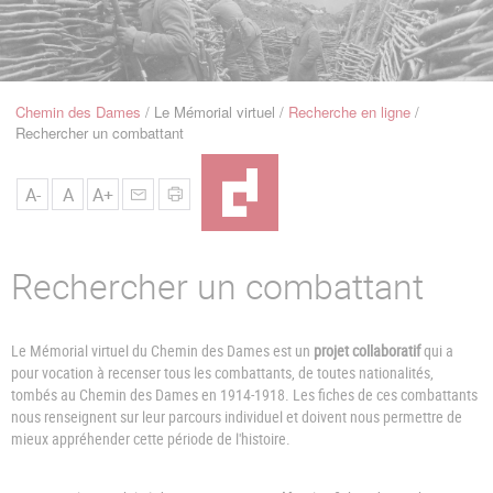
u
de
Navigation
Chemin des Dames
Le Mémorial virtuel
Recherche en ligne
Fil
Rechercher un combattant
d'Ariane
A-
A
A+
Rechercher un combattant
Le Mémorial virtuel du Chemin des Dames est un
projet collaboratif
qui a
pour vocation à recenser tous les combattants, de toutes nationalités,
tombés au Chemin des Dames en 1914-1918. Les fiches de ces combattants
nous renseignent sur leur parcours individuel et doivent nous permettre de
mieux appréhender cette période de l'histoire.