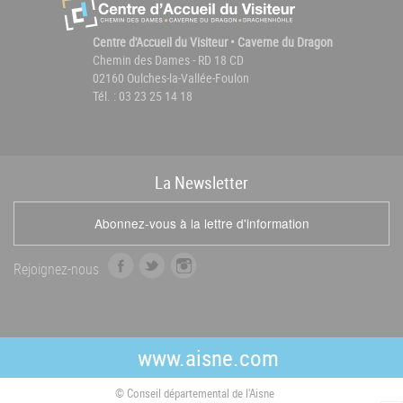
Centre d'Accueil du Visiteur • Caverne du Dragon
Chemin des Dames - RD 18 CD
02160 Oulches-la-Vallée-Foulon
Tél. : 03 23 25 14 18
La
News
letter
Abonnez-vous à la lettre d'information
f
t
i
Rejoignez-nous
a
w
n
c
i
s
e
t
t
b
t
a
www.aisne.com
o
e
g
o
r
r
© Conseil départemental de l'Aisne
k
a