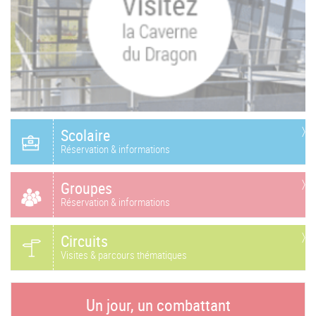
Scolaire
Réservation & informations
Groupes
Réservation & informations
Circuits
Visites & parcours thématiques
Un jour, un combattant