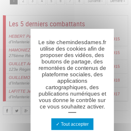
Page
1
Page
2
Page
3
Page
4
Page
5
Page
6
Page
7
Page
8
Page
Suivante ›
Dernière
Dernière »
Pagination
suivante
page
Les 5 derniers combattants
HEBERT Paul Albert
- 276ème Régiment
12/01/1915
Le site chemindesdames.fr
d'Infanterie
utilise des cookies afin de
HAMONIEZ Charles Marie Auguste
-
12/01/1915
proposer des vidéos, des
276ème Régiment d'Infanterie
boutons de partage, des
GUILLET Armand Henri Joseph Baptiste
-
12/01/1915
remontées de contenus de
123e Régiment d'Infanterie
plateforme sociales, des
GUILLEMOT Jean Sarmel
- 30e Régiment
applications
06/06/1918
d'Infanterie
cartographiques, des
LAFITTE Jean
- 234ème Régiment
publications numériques et
14/07/1917
d'Infanterie
vous donne le contrôle sur
ce vous souhaitez activer.
Tout accepter