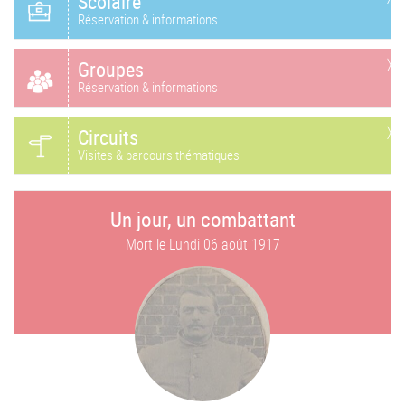
Scolaire
Réservation & informations
Groupes
Réservation & informations
Circuits
Visites & parcours thématiques
Un jour, un combattant
Mort le
Lundi 06 août 1917