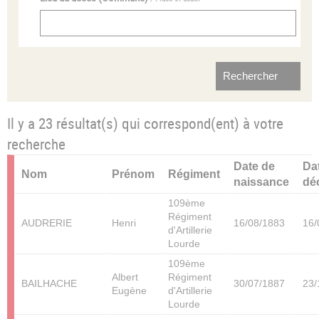
Il y a 23 résultat(s) qui correspond(ent) à votre
recherche
Date de
Da
Nom
Prénom
Régiment
naissance
dé
109ème
Régiment
AUDRERIE
Henri
16/08/1883
16/
d'Artillerie
Lourde
109ème
Albert
Régiment
BAILHACHE
30/07/1887
23/
Eugène
d'Artillerie
Lourde