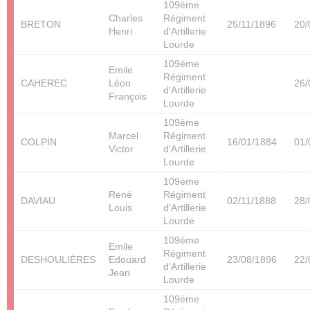
109ème
Charles
Régiment
BRETON
25/11/1896
20/
Henri
d'Artillerie
Lourde
109ème
Emile
Régiment
CAHEREC
Léon
26/
d'Artillerie
François
Lourde
109ème
Marcel
Régiment
COLPIN
16/01/1884
01/
Victor
d'Artillerie
Lourde
109ème
René
Régiment
DAVIAU
02/11/1888
28/
Louis
d'Artillerie
Lourde
109ème
Emile
Régiment
DESHOULIÈRES
Edouard
23/08/1896
22/
d'Artillerie
Jean
Lourde
109ème