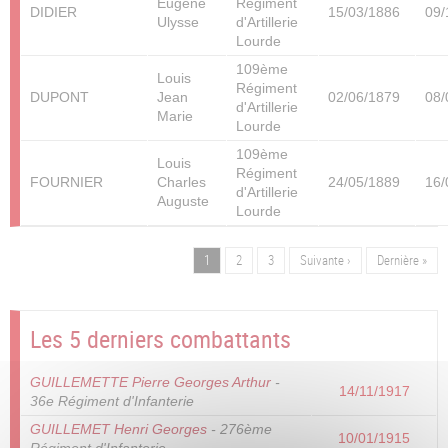
Eugène
Régiment
DIDIER
15/03/1886
09/
Ulysse
d'Artillerie
Lourde
109ème
Louis
Régiment
DUPONT
Jean
02/06/1879
08/
d'Artillerie
Marie
Lourde
109ème
Louis
Régiment
FOURNIER
Charles
24/05/1889
16/
d'Artillerie
Auguste
Lourde
Page
1
Page
2
Page
3
Page
Suivante ›
Dernière
Dernière »
Pagination
suivante
page
Les 5 derniers combattants
GUILLEMETTE Pierre Georges Arthur
-
14/11/1917
36e Régiment d'Infanterie
GUILLEMET Henri Georges
- 276ème
10/01/1915