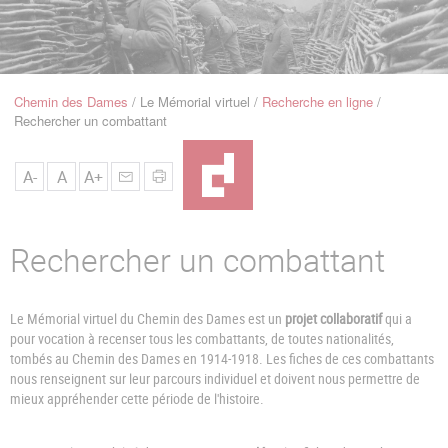
u
de
Navigation
Chemin des Dames
Le Mémorial virtuel
Recherche en ligne
Fil
Rechercher un combattant
d'Ariane
A-
A
A+
Rechercher un combattant
Le Mémorial virtuel du Chemin des Dames est un
projet collaboratif
qui a
pour vocation à recenser tous les combattants, de toutes nationalités,
tombés au Chemin des Dames en 1914-1918. Les fiches de ces combattants
nous renseignent sur leur parcours individuel et doivent nous permettre de
mieux appréhender cette période de l'histoire.