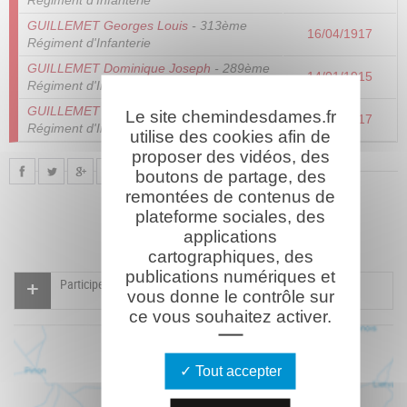
Régiment d'Infanterie
GUILLEMET Georges Louis
- 313ème
16/04/1917
Régiment d'Infanterie
GUILLEMET Dominique Joseph
- 289ème
14/01/1915
Régiment d'Infanterie
GUILLEMET Albert Léon Pierre
- 24ème
Le site chemindesdames.fr
04/08/1917
Régiment d'Infanterie Coloniale
utilise des cookies afin de
proposer des vidéos, des
boutons de partage, des
remontées de contenus de
plateforme sociales, des
applications
cartographiques, des
publications numériques et
Participer à l'indexation du Mémorial virtuel
vous donne le contrôle sur
ce vous souhaitez activer.
Tout accepter