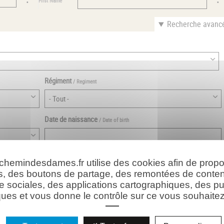
First Name
Recherche avanc
Régiment
/ Regiment
Date de naissance
/ Date of birth
Département ou province de naissance français
/ French birth
 chemindesdames.fr utilise des cookies afin de prop
departement
s, des boutons de partage, des remontées de conte
e sociales, des applications cartographiques, des pu
ues et vous donne le contrôle sur ce vous souhaitez 