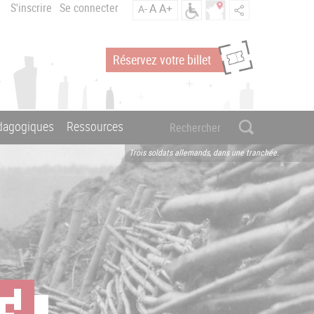
S'inscrire
Se connecter
A
A+
A-
Réservez votre billet
édagogiques
Ressources
Trois soldats allemands, dans une tranchée.