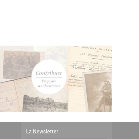
La
News
letter