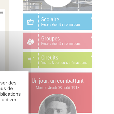
ée
Scolaire
Réservation & informations
Groupes
Réservation & informations
Circuits
Visites & parcours thématiques
Un jour, un combattant
oser des
Mort le
Jeudi 08 août 1918
nus de
blications
activer.