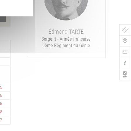
Edmond
TARTE
Bo
Sergent - Armée française
de
9ème Régiment du Génie
Nav
15
15
15
18
17