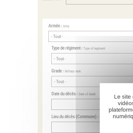
Armée
/ Army
Type de régiment
/ Type of regiment
Grade
/ Military rank
Date du décès
/ Date of death
Le site
vidéo
plateform
numériq
Lieu du décès (Commune)
/ Place of death