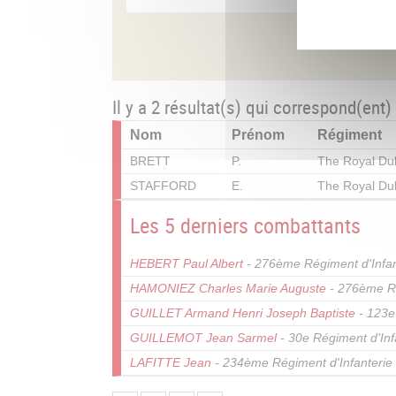
Il y a 2 résultat(s) qui correspond(ent)
Nom
Prénom
Régiment
BRETT
P.
The Royal Dub
STAFFORD
E.
The Royal Dub
Les 5 derniers combattants
HEBERT Paul Albert
- 276ème Régiment d'Infan
HAMONIEZ Charles Marie Auguste
- 276ème Ré
GUILLET Armand Henri Joseph Baptiste
- 123e
GUILLEMOT Jean Sarmel
- 30e Régiment d'Inf
LAFITTE Jean
- 234ème Régiment d'Infanterie