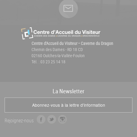
Centre d'Accueil du Visiteur • Caverne du Dragon
Chemin des Dames - RD 18 CD
02160 Oulches-la-Vallée-Foulon
Tél. : 03 23 25 14 18
La
News
letter
Abonnez-vous à la lettre d'information
f
t
i
Rejoignez-nous
a
w
n
c
i
s