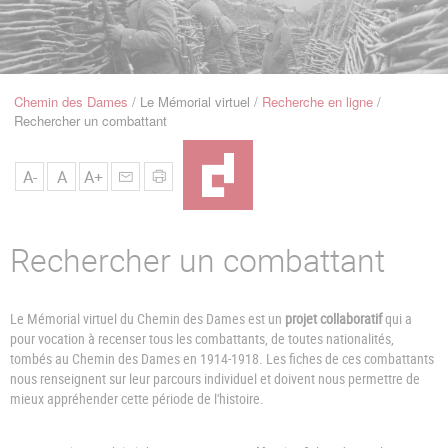
u
de
Navigation
Chemin des Dames
Le Mémorial virtuel
Recherche en ligne
Fil
Rechercher un combattant
d'Ariane
A-
A
A+
Rechercher un combattant
Le Mémorial virtuel du Chemin des Dames est un
projet collaboratif
qui a
pour vocation à recenser tous les combattants, de toutes nationalités,
tombés au Chemin des Dames en 1914-1918. Les fiches de ces combattants
nous renseignent sur leur parcours individuel et doivent nous permettre de
mieux appréhender cette période de l'histoire.