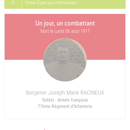
Visites & parcours thématiques
Un jour, un combattant
Mort le
Lundi 06 août 1917
Benjamin Joseph Marie
RACINEUX
Soldat - Armée française
77ème Régiment d'Infanterie