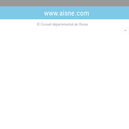
e
t
t
b
t
a
www.aisne.com
o
e
g
o
r
r
© Conseil départemental de l'Aisne
k
a
m