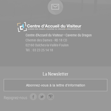
Centre d'Accueil du Visiteur • Caverne du Dragon
Chemin des Dames - RD 18 CD
02160 Oulches-la-Vallée-Foulon
Tél. : 03 23 25 14 18
La
News
letter
Abonnez-vous à la lettre d'information
f
t
i
Rejoignez-nous
a
w
n
c
i
s