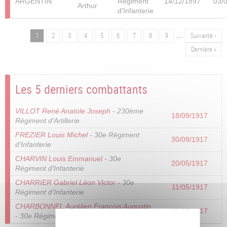
ARGENTIN
Régiment
14/12/1897
03/
Arthur
d'Infanterie
…
Page
1
Page
2
Page
3
Page
4
Page
5
Page
6
Page
7
Page
8
Page
9
Page
Suivante ›
Pagination
suivante
Dernière
Dernière »
page
Les 5 derniers combattants
VILLOT René Anatole Joseph
- 230ème
18/09/1917
Régiment d'Artillerie
FREZIER Louis Michel
- 30e Régiment
30/09/1917
d'Infanterie
CHARVIN Louis Emmanuel
- 30e
20/05/1917
Régiment d'Infanterie
CHARRIER Gabriel Léon Victor
- 30e
11/05/1917
Régiment d'Infanterie
CHARBONNEL Aurélien François Augustin
20/05/1917
- 30e Régiment d'Infanterie