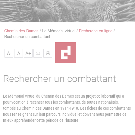
u
de
Navigation
Chemin des Dames
Le Mémorial virtuel
Recherche en ligne
Fil
Rechercher un combattant
d'Ariane
A-
A
A+
Rechercher un combattant
Le Mémorial virtuel du Chemin des Dames est un
projet collaboratif
qui a
pour vocation à recenser tous les combattants, de toutes nationalités,
tombés au Chemin des Dames en 1914-1918. Les fiches de ces combattants
nous renseignent sur leur parcours individuel et doivent nous permettre de
mieux appréhender cette période de l'histoire.