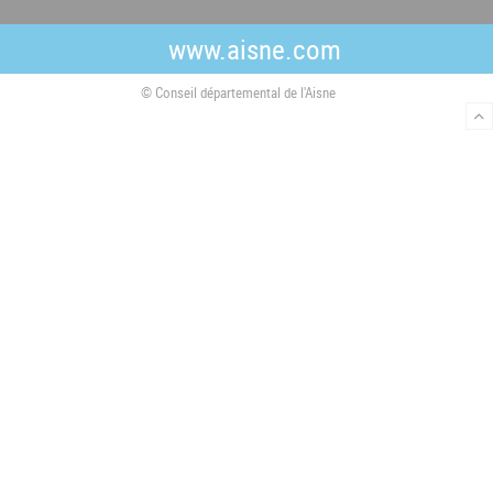
e
t
t
b
t
a
www.aisne.com
o
e
g
o
r
r
© Conseil départemental de l'Aisne
k
a
m