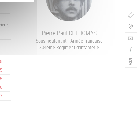
Bo
ière
ère »
de
Pierre Paul
DETHOMAS
Nav
Sous-lieutenant - Armée française
234ème Régiment d'Infanterie
15
15
15
18
17