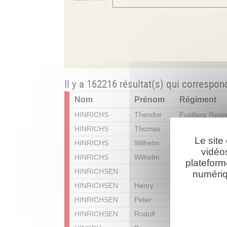
Il y a 162216 résultat(s) qui correspon
Nom
Prénom
Régiment
HINRICHS
Theodor
Fusiliere Regi
HINRICHS
Thomas
3 Garde Regi
Le site
HINRICHS
Wilhelm
2. Garde Fußar
vidéo
HINRICHS
Wilhelm
Infanterie Reg
plateform
HINRICHSEN
Infanterie Reg
numériq
HINRICHSEN
Henry
Reserve Infan
HINRICHSEN
Peter
Grenadiere Re
HINRICHSEN
Rudolf
Reserve Infant