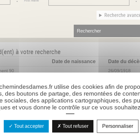
First Name
Recherche avanc
d(ent) à votre recherche
Date de naissance
Date du décè
ment 90
26/09/1918
ment Zu Fuß
26/10/1917
 chemindesdames.fr utilise des cookies afin de prop
tillerie Regiment
19/09/1916
s, des boutons de partage, des remontées de conte
iment 78
25/02/1885
17/09/1914
e sociales, des applications cartographiques, des pu
iment 56
06/05/1917
ues et vous donne le contrôle sur ce vous souhaitez 
terie Regiment 215
08/07/1917
giment 6
03/09/1917
Tout accepter
Tout refuser
Personnaliser
erie Regiment 111
27/05/1918