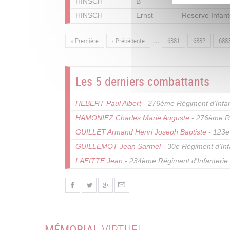
HINSCH
B
Garde Grenadi
HINSCH
Ernst
Reserve Infan
…
Première
« Première
Page
‹ Précédente
Page
6881
Page
6882
Pag
688
Pagination
page
précédente
Les 5 derniers combattants
HEBERT Paul Albert
- 276ème Régiment d'Infan
HAMONIEZ Charles Marie Auguste
- 276ème Ré
GUILLET Armand Henri Joseph Baptiste
- 123e
GUILLEMOT Jean Sarmel
- 30e Régiment d'Inf
LAFITTE Jean
- 234ème Régiment d'Infanterie
MÉMORIAL
VIRTUEL