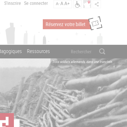
S'inscrire
Se connecter
A
A+
A-
Réservez votre billet
édagogiques
Ressources
Trois soldats allemands, dans une tranchée.