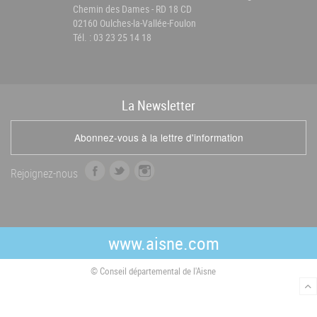
Chemin des Dames - RD 18 CD
02160 Oulches-la-Vallée-Foulon
Tél. : 03 23 25 14 18
La
News
letter
Abonnez-vous à la lettre d'information
f
t
i
Rejoignez-nous
a
w
n
c
i
s
e
t
t
b
t
a
www.aisne.com
o
e
g
o
r
r
© Conseil départemental de l'Aisne
k
a
m