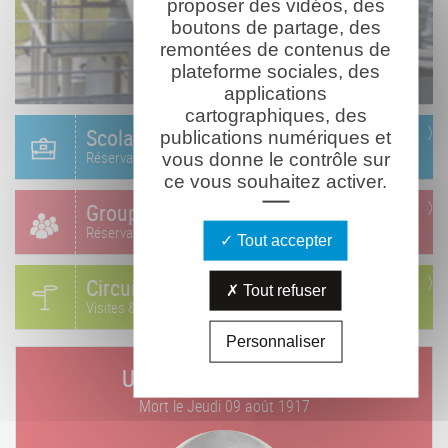
proposer des vidéos, des
boutons de partage, des
remontées de contenus de
plateforme sociales, des
applications
cartographiques, des
Scolaire
publications numériques et
Réservation & informations
vous donne le contrôle sur
ce vous souhaitez activer.
Groupes
Réservation & informations
Tout accepter
Circuits
Tout refuser
Visites & parcours thématiques
Personnaliser
Un jour, un combattant
Mort le
Jeudi 09 août 1917