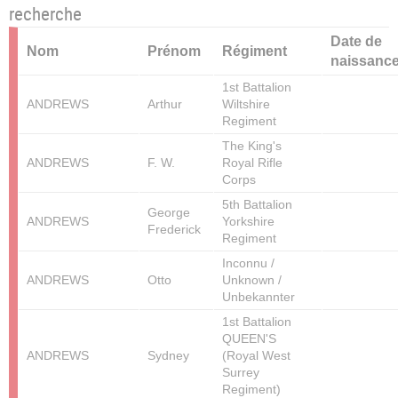
recherche
Date de
Nom
Prénom
Régiment
naissanc
1st Battalion
ANDREWS
Arthur
Wiltshire
Regiment
The King's
ANDREWS
F. W.
Royal Rifle
Corps
5th Battalion
George
ANDREWS
Yorkshire
Frederick
Regiment
Inconnu /
ANDREWS
Otto
Unknown /
Unbekannter
1st Battalion
QUEEN'S
ANDREWS
Sydney
(Royal West
Surrey
Regiment)