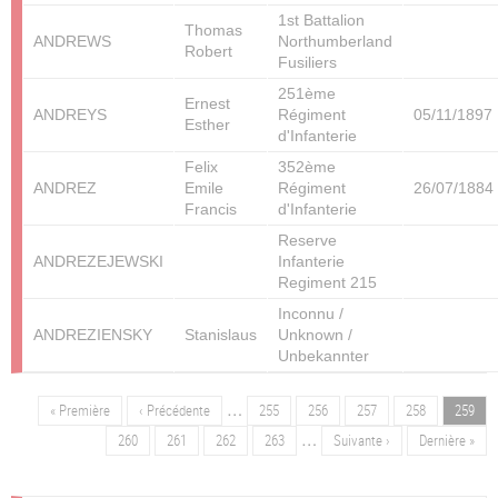
1st Battalion
Thomas
ANDREWS
Northumberland
Robert
Fusiliers
251ème
Ernest
ANDREYS
Régiment
05/11/1897
Esther
d'Infanterie
Felix
352ème
ANDREZ
Emile
Régiment
26/07/1884
Francis
d'Infanterie
Reserve
ANDREZEJEWSKI
Infanterie
Regiment 215
Inconnu /
ANDREZIENSKY
Stanislaus
Unknown /
Unbekannter
…
Première
« Première
Page
‹ Précédente
Page
255
Page
256
Page
257
Page
258
Page
259
Pagination
page
précédente
…
Page
260
Page
261
Page
262
Page
263
Page
Suivante ›
Dernière
Dernière »
suivante
page