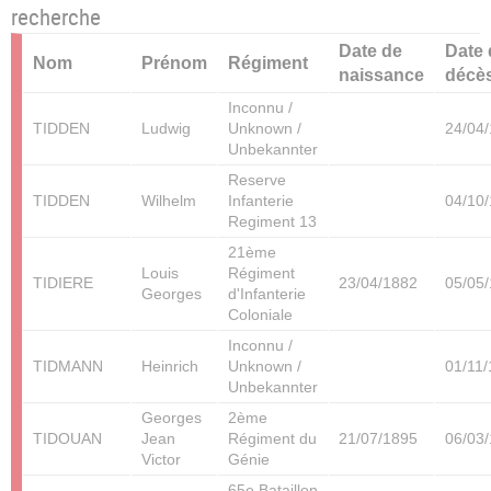
recherche
Date de
Date
Nom
Prénom
Régiment
naissance
décè
Inconnu /
TIDDEN
Ludwig
Unknown /
24/04
Unbekannter
Reserve
TIDDEN
Wilhelm
Infanterie
04/10
Regiment 13
21ème
Louis
Régiment
TIDIERE
23/04/1882
05/05
Georges
d'Infanterie
Coloniale
Inconnu /
TIDMANN
Heinrich
Unknown /
01/11
Unbekannter
Georges
2ème
TIDOUAN
Jean
Régiment du
21/07/1895
06/03
Victor
Génie
65e Bataillon