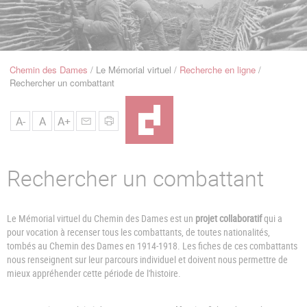
u
de
Navigation
Chemin des Dames
Le Mémorial virtuel
Recherche en ligne
Fil
Rechercher un combattant
d'Ariane
A-
A
A+
Rechercher un combattant
Le Mémorial virtuel du Chemin des Dames est un
projet collaboratif
qui a
pour vocation à recenser tous les combattants, de toutes nationalités,
tombés au Chemin des Dames en 1914-1918. Les fiches de ces combattants
nous renseignent sur leur parcours individuel et doivent nous permettre de
mieux appréhender cette période de l'histoire.