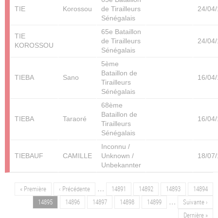
TIE
Korossou
de Tirailleurs
24/04
Sénégalais
65e Bataillon
TIE
de Tirailleurs
24/04
KOROSSOU
Sénégalais
5ème
Bataillon de
TIEBA
Sano
16/04
Tirailleurs
Sénégalais
68ème
Bataillon de
TIEBA
Taraoré
16/04
Tirailleurs
Sénégalais
Inconnu /
TIEBAUF
CAMILLE
Unknown /
18/07
Unbekannter
…
Première
« Première
Page
‹ Précédente
Page
14891
Page
14892
Page
14893
Page
14894
Pagination
page
précédente
…
Page
14895
Page
14896
Page
14897
Page
14898
Page
14899
Page
Suivante ›
suivante
Dernière
Dernière »