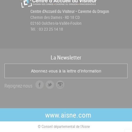
Centre d'Accueil du Visiteur • Caverne du Dragon
Chemin des Dames - RD 18 CD
02160 Oulches-la-Vallée-Foulon
Tél. : 03 23 25 14 18
La
News
letter
Abonnez-vous à la lettre d'information
f
t
i
Rejoignez-nous
a
w
n
c
i
s
e
t
t
b
t
a
www.aisne.com
o
e
g
o
r
r
© Conseil départemental de l'Aisne
k
a