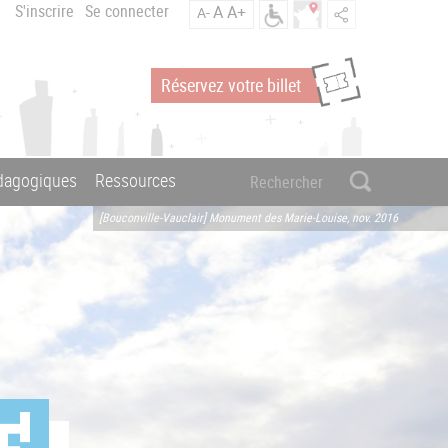
S'inscrire
Se connecter
A
A+
A-
Réservez votre billet
édagogiques
Ressources
[Bouconville-Vauclair] Monument des Marie-Louise, nov. 2016