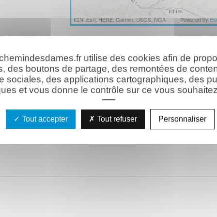
IGN, Esri, HERE, Garmin, USGS, NGA
Powered by
Esr
ésiré Martin
Lieu
ce le 19 décembre
 chemindesdames.fr utilise des cookies afin de prop
s, des boutons de partage, des remontées de conte
Lavoir de Chivy
02160 Vendresse-Beaulne
e sociales, des applications cartographiques, des pu
ues et vous donne le contrôle sur ce vous souhaitez 
Coordonnées GPS :
sse, puis direction de
49° 25' 31.283" N/3° 38' 30.003" E
Tout accepter
Tout refuser
Personnaliser