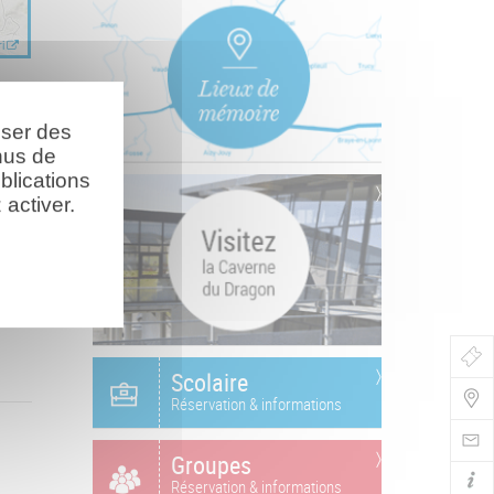
i
oser des
nus de
blications
activer.
Bo
Scolaire
de
Réservation & informations
Nav
Groupes
Réservation & informations