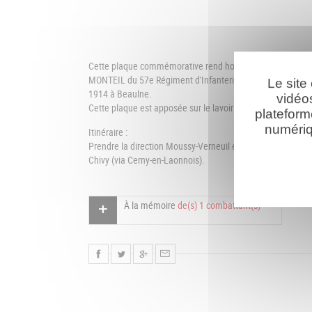
Cette plaque commémorative rend hommage au sergent D
MONTEIL du 57e Régiment d'Infanterie mort pour le Fran
Le site
1914 à Beaulne.
vidéo
Cette plaque est apposée sur le lavoir de Chivy.
plateform
numériq
Itinéraire :
Prendre la direction Moussy-Verneuil en sortant de Vendre
Chivy (via Cerny-en-Laonnois).
À la mémoire
de(s) 1 combattant(s)