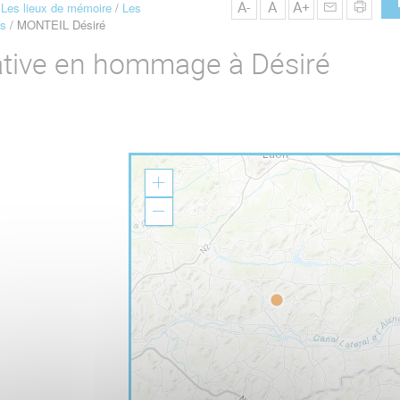
A-
A
A+
Les lieux de mémoire
Les
s
MONTEIL Désiré
tive en hommage à Désiré
Z
o
o
Z
m
o
I
o
n
m
O
u
t