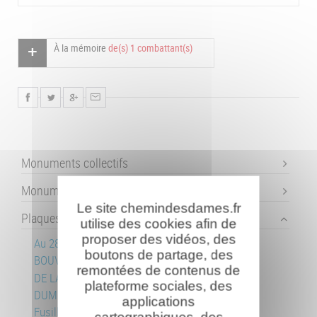
À la mémoire
de(s) 1 combattant(s)
Monuments collectifs
Monuments individuels
Le site chemindesdames.fr
Plaques commémoratives
utilise des cookies afin de
proposer des vidéos, des
Au 283e RI - Ste Berthe
boutons de partage, des
BOUVEROT Emile
remontées de contenus de
DE LARMINAT Paul
plateforme sociales, des
DUMONT - PICOT
applications
Fusillés