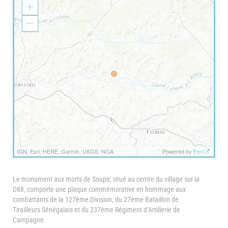
Z
o
o
Z
m
o
I
o
n
m
O
u
t
IGN, Esri, HERE, Garmin, USGS, NGA
Powered by
Esri
Le monument aux morts de Soupir, situé au centre du village sur la
D88, comporte une plaque commémorative en hommage aux
combattants de la 127ème Division, du 27ème Bataillon de
Tirailleurs Sénégalais et du 237ème Régiment d’Artillerie de
Campagne.