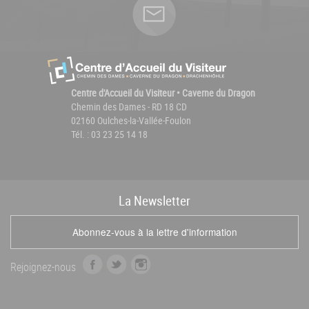
Centre d'Accueil du Visiteur • Caverne du Dragon
Chemin des Dames - RD 18 CD
02160 Oulches-la-Vallée-Foulon
Tél. : 03 23 25 14 18
La
News
letter
Abonnez-vous à la lettre d'information
f
t
i
Rejoignez-nous
a
w
n
c
i
s
e
t
t