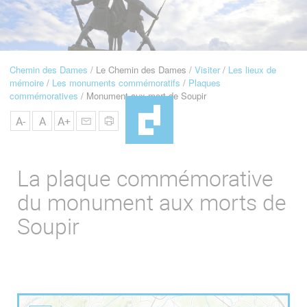
u
de
Navigation
Chemin des Dames
Le Chemin des Dames
Visiter
Les lieux de
Fil
mémoire
Les monuments commémoratifs
Plaques
d'Ariane
commémoratives
Monument aux mort de Soupir
A-
A
A+
La plaque commémorative
du monument aux morts de
Soupir