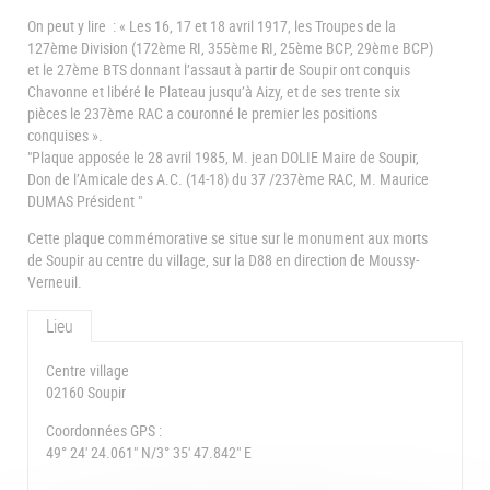
On peut y lire : « Les 16, 17 et 18 avril 1917, les Troupes de la
127ème Division (172ème RI, 355ème RI, 25ème BCP, 29ème BCP)
et le 27ème BTS donnant l’assaut à partir de Soupir ont conquis
Chavonne et libéré le Plateau jusqu’à Aizy, et de ses trente six
pièces le 237ème RAC a couronné le premier les positions
conquises ».
"Plaque apposée le 28 avril 1985, M. jean DOLIE Maire de Soupir,
Don de l’Amicale des A.C. (14-18) du 37 /237ème RAC, M. Maurice
DUMAS Président "
Cette plaque commémorative se situe sur le monument aux morts
de Soupir au centre du village, sur la D88 en direction de Moussy-
Verneuil.
Lieu
Centre village
02160 Soupir
Coordonnées GPS :
49° 24' 24.061" N/3° 35' 47.842" E