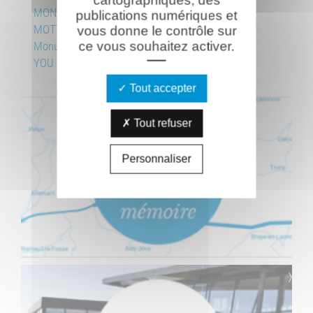
cartographiques, des
MONTEIL Désiré
publications numériques et
MOTTE Raymond
vous donne le contrôle sur
Monument aux mort de Soupir
ce vous souhaitez activer.
YOU Michel
Tout accepter
Tout refuser
Personnaliser