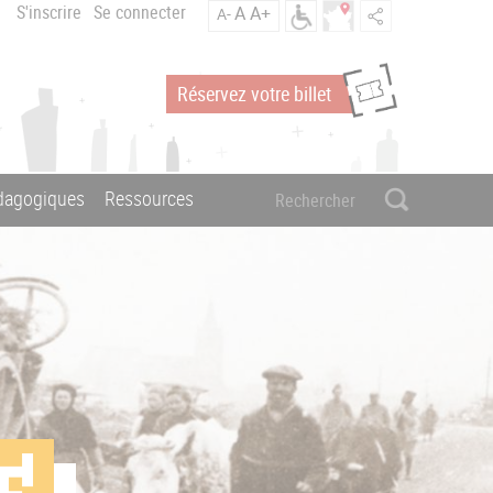
S'inscrire
Se connecter
A
A+
A-
Réservez votre billet
édagogiques
Ressources