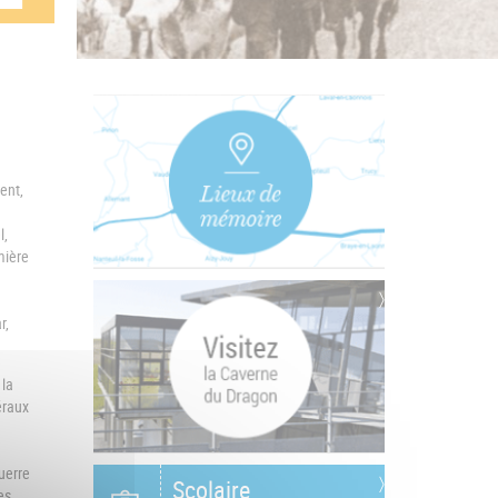
ent,
l,
mière
r,
 la
éraux
uerre
Scolaire
es