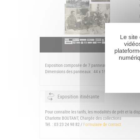
Le site
vidéo
plateform
numériq
Exposition composée de 7 panneaux bâches PVC
Dimensions des panneaux : 44 x 150 cm
Exposition itinérante
Pour connaître les tarifs, les modalités de prêt et la dis
Charlotte BOUTANT, Chargée des collections
Tél. : 03 23 24 98 82 /
Formulaire de contact