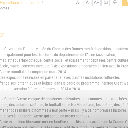
A-
A
A+
Expositions et actualités
cdotes
ar
La Caverne du Dragon-Musée du Chemin des Dames met à disposition, gratuitem
principalement pour les structures du département de l'Aisne (association,
médiathèque/bibliothèque, centre social, établissement hospitalier, centre culture
école, mairie, conservatoire, etc. ) six expositions temporaires en lien avec la Pre
Guerre mondiale, à compter de mars 2014.
Ces expositions réalisées en partenariat avec d'autres institutions culturelles
françaises, britanniques et belges, dans le cadre du programme Interreg Great Wa
ont pour vocation à être itinérantes de 2014 à 2018.
La Grande Guerre compte de nombreuses histoires bien connues – les tranchées,
boue, des batailles célèbres, le football sur le No Mans Land, les poètes, des gén
menant des milliers d’hommes à leur perte – mais il y a de nombreuses histoires
relatives à la Grande Guerre qui sont bien moins connues.
Cette exposition itinérante met en lumière « Les histoires cachées de la Grande G
» d’Angleterre à la Belgique, à la France, le fil de la mort, une vieille femme dans l