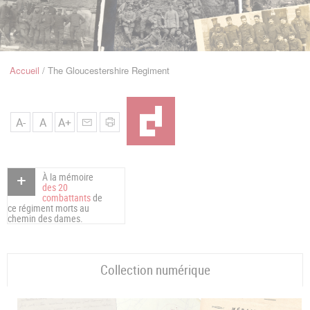
u
de
Navigation
Accueil
The Gloucestershire Regiment
Fil
d'Ariane
A-
A
A+
À la mémoire
des 20
combattants
de
ce régiment morts au
chemin des dames.
Collection numérique