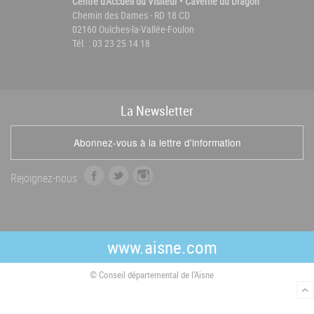
Centre d'Accueil du Visiteur • Caverne du Dragon
Chemin des Dames - RD 18 CD
02160 Oulches-la-Vallée-Foulon
Tél. : 03 23 25 14 18
La
News
letter
Abonnez-vous à la lettre d'information
f
t
i
Rejoignez-nous
a
w
n
c
i
s
e
t
t
b
t
a
www.aisne.com
o
e
g
o
r
r
© Conseil départemental de l'Aisne
k
a
m