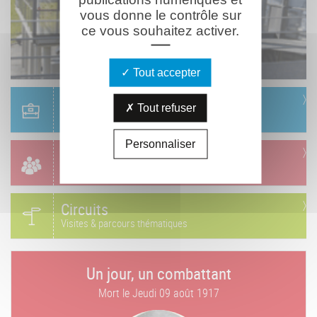
vous donne le contrôle sur
ce vous souhaitez activer.
Tout accepter
Scolaire
Tout refuser
Réservation & informations
Personnaliser
Groupes
Réservation & informations
Circuits
Visites & parcours thématiques
Un jour, un combattant
Mort le
Jeudi 09 août 1917