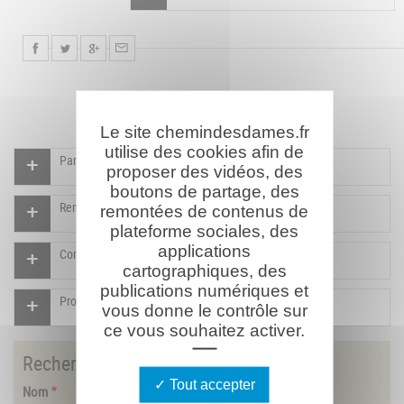
Le site chemindesdames.fr
utilise des cookies afin de
Participer à l'indexation du Mémorial virtuel
proposer des vidéos, des
boutons de partage, des
Rendre un hommage pour ce combattant
remontées de contenus de
plateforme sociales, des
applications
Compléter la fiche pour ce combattant
cartographiques, des
publications numériques et
Proposer un document pour ce combattant
vous donne le contrôle sur
ce vous souhaitez activer.
Rechercher
un combattant
Tout accepter
Nom