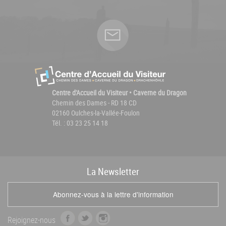
Centre d'Accueil du Visiteur • Caverne du Dragon
Chemin des Dames - RD 18 CD
02160 Oulches-la-Vallée-Foulon
Tél. : 03 23 25 14 18
La
News
letter
Abonnez-vous à la lettre d'information
f
t
i
Rejoignez-nous