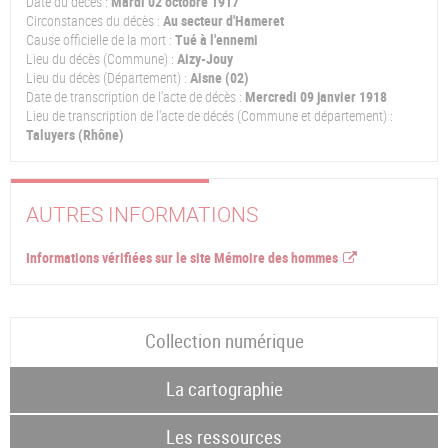
Date du décès :
Mardi 02 octobre 1917
Circonstances du décès :
Au secteur d'Hameret
Cause officielle de la mort :
Tué à l'ennemi
Lieu du décès (Commune) :
Aizy-Jouy
Lieu du décès (Département) :
Aisne (02)
Date de transcription de l'acte de décès :
Mercredi 09 janvier 1918
Lieu de transcription de l'acte de décés (Commune et département) :
Taluyers (Rhône)
AUTRES INFORMATIONS
Informations vérifiées sur le site Mémoire des hommes
Collection numérique
La cartographie
Les ressources