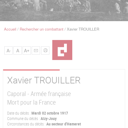
u
de
Navigation
Accueil
Rechercher un combattant
Xavier TROUILLER
Fil
d'Ariane
A-
A
A+
Xavier
TROUILLER
Caporal - Armée française
Mort pour la France
Date du décès :
Mardi 02 octobre 1917
Commune du décès :
Aizy-Jouy
Circonstances du décès :
Au secteur d'Hameret