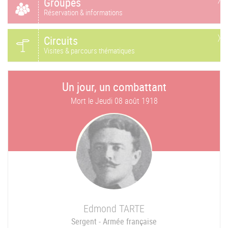
Groupes
Réservation & informations
Circuits
Visites & parcours thématiques
Un jour, un combattant
Mort le
Jeudi 08 août 1918
Edmond
TARTE
Sergent - Armée française