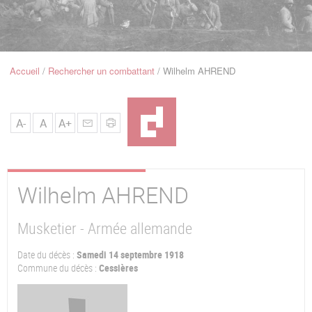
u
de
Navigation
Accueil
Rechercher un combattant
Wilhelm AHREND
Fil
d'Ariane
A-
A
A+
Wilhelm
AHREND
Musketier - Armée allemande
Date du décès :
Samedi 14 septembre 1918
Commune du décès :
Cessières