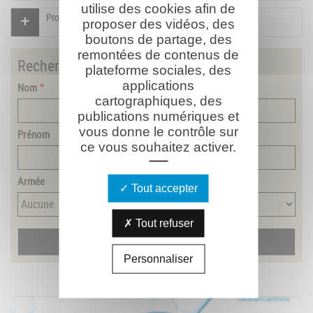
utilise des cookies afin de
Proposer un document pour ce combattant
proposer des vidéos, des
boutons de partage, des
remontées de contenus de
Rechercher
un combattant
plateforme sociales, des
applications
Nom
cartographiques, des
publications numériques et
vous donne le contrôle sur
Prénom
ce vous souhaitez activer.
Armée
Tout accepter
Tout refuser
Personnaliser