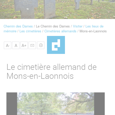
u
de
Navigation
Chemin des Dames
Le Chemin des Dames
Visiter
Les lieux de
Fil
mémoire
Les cimetières
Cimetières allemands
Mons-en-Laonnois
d'Ariane
A-
A
A+
Le cimetière allemand de
Mons-en-Laonnois