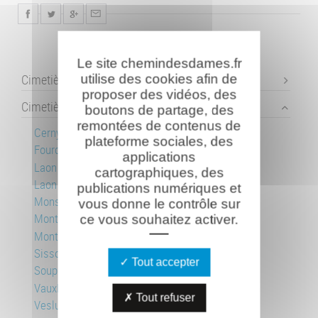
Le site chemindesdames.fr
Cimetières français
utilise des cookies afin de
proposer des vidéos, des
Cimetières allemands
boutons de partage, des
remontées de contenus de
Cerny-en-Laonnois
plateforme sociales, des
Fourdrain
applications
Laon - Bousson
cartographiques, des
Laon - Champ de Manoeuvre
publications numériques et
Mons-en-Laonnois
vous donne le contrôle sur
Montaigu 1
ce vous souhaitez activer.
Montaigu 2
Sissonne
Tout accepter
Soupir
Vauxbuin
Tout refuser
Veslud