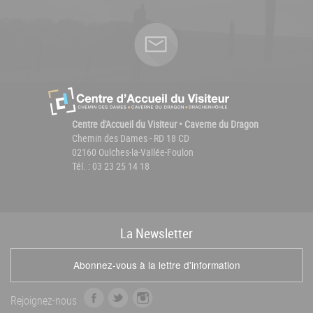
Centre d'Accueil du Visiteur • Caverne du Dragon
Chemin des Dames - RD 18 CD
02160 Oulches-la-Vallée-Foulon
Tél. : 03 23 25 14 18
La
News
letter
Abonnez-vous à la lettre d'information
f
t
i
Rejoignez-nous
a
w
n