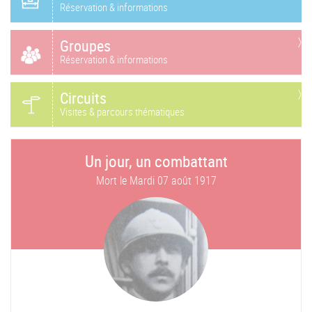
Réservation & informations
Groupes
Réservation & informations
Circuits
Visites & parcours thématiques
Un jour, un combattant
Mort le
Mardi 07 août 1917