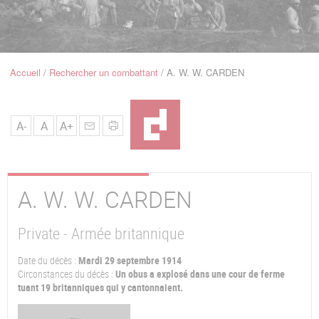
u
de
Navigation
Accueil
Rechercher un combattant
A. W. W. CARDEN
Fil
d'Ariane
A-
A
A+
A. W. W.
CARDEN
Private - Armée britannique
Date du décès :
Mardi 29 septembre 1914
Circonstances du décès :
Un obus a explosé dans une cour de ferme
tuant 19 britanniques qui y cantonnaient.