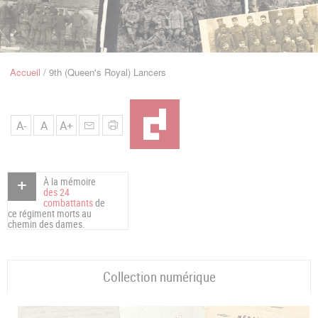
u
de
Navigation
Accueil
9th (Queen's Royal) Lancers
Fil
d'Ariane
A-
A
A+
À la mémoire
des 24
combattants
de
ce régiment morts au
chemin des dames.
Collection numérique