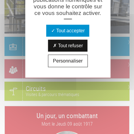
vous donne le contrôle sur
ce vous souhaitez activer.
Tout accepter
Scolaire
Tout refuser
Réservation & informations
Personnaliser
Groupes
Réservation & informations
Circuits
Visites & parcours thématiques
Un jour, un combattant
Mort le
Jeudi 09 août 1917