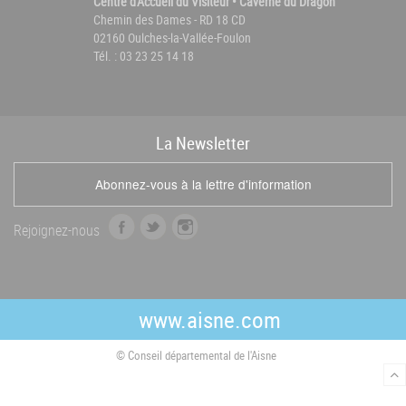
Centre d'Accueil du Visiteur • Caverne du Dragon
Chemin des Dames - RD 18 CD
02160 Oulches-la-Vallée-Foulon
Tél. : 03 23 25 14 18
La
News
letter
Abonnez-vous à la lettre d'information
f
t
i
Rejoignez-nous
a
w
n
c
i
s
e
t
t
b
t
a
www.aisne.com
o
e
g
o
r
r
© Conseil départemental de l'Aisne
k
a
m