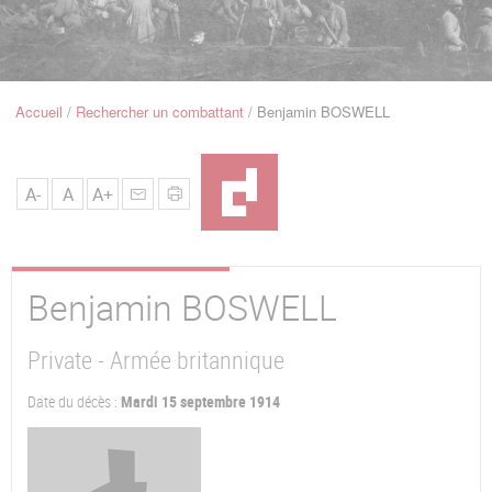
u
de
Navigation
Accueil
Rechercher un combattant
Benjamin BOSWELL
Fil
d'Ariane
A-
A
A+
Benjamin
BOSWELL
Private - Armée britannique
Date du décès :
Mardi 15 septembre 1914