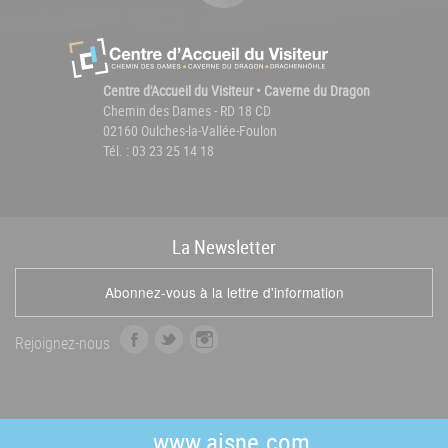
Centre d'Accueil du Visiteur • Caverne du Dragon
Chemin des Dames - RD 18 CD
02160 Oulches-la-Vallée-Foulon
Tél. : 03 23 25 14 18
La
News
letter
Abonnez-vous à la lettre d'information
f
t
i
Rejoignez-nous
a
w
n
c
i
s
e
t
t
b
t
a
www.aisne.com
o
e
g