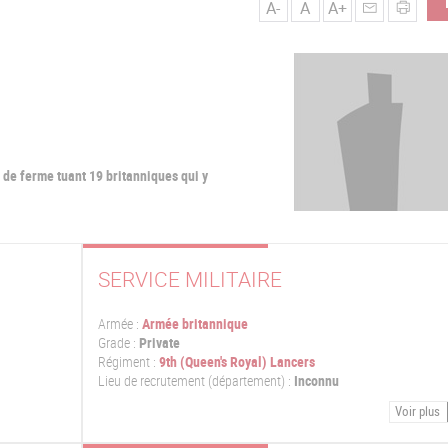
A-
A
A+
de ferme tuant 19 britanniques qui y
SERVICE MILITAIRE
Armée :
Armée britannique
Grade :
Private
Régiment :
9th (Queen's Royal) Lancers
Lieu de recrutement (département) :
Inconnu
Voir plus