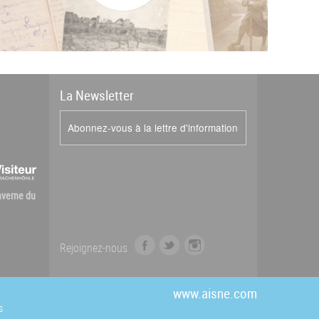
La
News
letter
Abonnez-vous à la lettre d'information
Caverne du
f
t
i
Rejoignez-nous
a
w
n
c
i
s
e
t
t
www.aisne.com
b
t
a
s