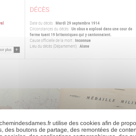
DÉCÈS
val
Date du décès :
Mardi 29 septembre 1914
Circonstances du décès :
Un obus a explosé dans une cour de
ferme tuant 19 britanniques qui y cantonnaient.
Cause officielle de la mort :
Inconnue
Lieu du décès (Département) :
Aisne
oir plus
 chemindesdames.fr utilise des cookies afin de prop
s, des boutons de partage, des remontées de conte