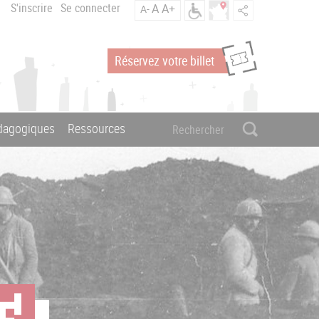
S'inscrire
Se connecter
A
A+
A-
Réservez votre billet
édagogiques
Ressources