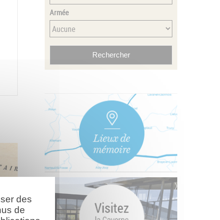
Armée
oser des
nus de