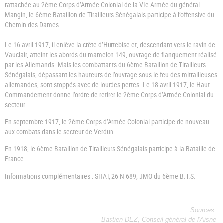
rattachée au 2ème Corps d’Armée Colonial de la VIe Armée du général
Mangin, le 6ème Bataillon de Tirailleurs Sénégalais participe à l’offensive du
Chemin des Dames.
Le 16 avril 1917
, il enlève la crête d’Hurtebise et, descendant vers le ravin de
Vauclair, atteint les abords du mamelon 149, ouvrage de flanquement réalisé
par les Allemands. Mais les combattants du 6ème Bataillon de Tirailleurs
Sénégalais, dépassant les hauteurs de l’ouvrage sous le feu des mitrailleuses
allemandes, sont stoppés avec de lourdes pertes. Le 18 avril 1917, le Haut-
Commandement donne l’ordre de retirer le 2ème Corps d’Armée Colonial du
secteur.
En septembre 1917, le 2ème Corps d’Armée Colonial participe de nouveau
aux combats dans le secteur de Verdun.
En 1918, le 6ème Bataillon de Tirailleurs Sénégalais participe à la Bataille de
France.
Informations complémentaires : SHAT, 26 N 689, JMO du 6ème B.T.S.
Sources :
Bastien DEZ, Conseil général de l'Aisne