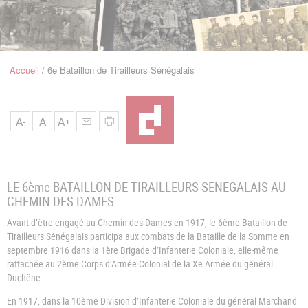
u
de
Navigation
Accueil
6e Bataillon de Tirailleurs Sénégalais
Fil
d'Ariane
A-
A
A+
LE 6ème BATAILLON DE TIRAILLEURS SENEGALAIS AU
CHEMIN DES DAMES
Avant d’être engagé au Chemin des Dames en 1917, le 6ème Bataillon de
Tirailleurs Sénégalais participa aux combats de la Bataille de la Somme en
septembre 1916 dans la 1ère Brigade d’Infanterie Coloniale, elle-même
rattachée au 2ème Corps d’Armée Colonial de la Xe Armée du général
Duchêne.
En 1917
, dans la 10ème Division d’Infanterie Coloniale du général Marchand