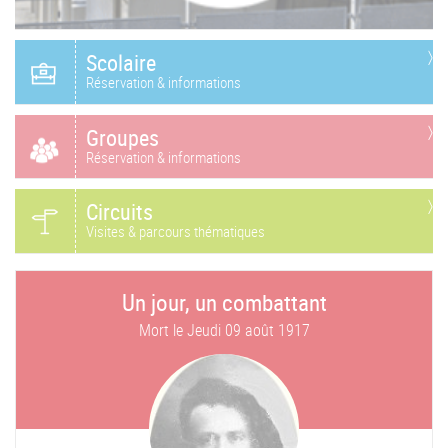
Scolaire
Réservation & informations
Groupes
Réservation & informations
Circuits
Visites & parcours thématiques
Un jour, un combattant
Mort le
Jeudi 09 août 1917