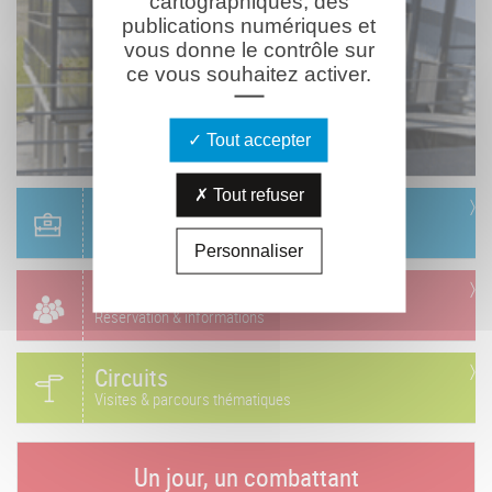
cartographiques, des
publications numériques et
vous donne le contrôle sur
ce vous souhaitez activer.
Tout accepter
Tout refuser
Scolaire
Réservation & informations
Personnaliser
Groupes
Réservation & informations
Circuits
Visites & parcours thématiques
Un jour, un combattant