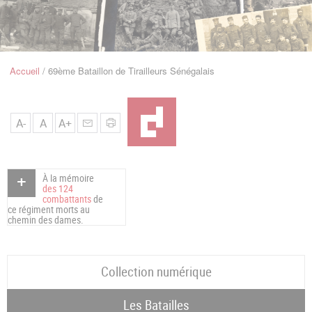
u
de
Navigation
Accueil
69ème Bataillon de Tirailleurs Sénégalais
Fil
d'Ariane
A-
A
A+
À la mémoire
des 124
combattants
de
ce régiment morts au
chemin des dames.
Collection numérique
Les Batailles