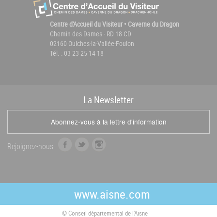
Centre d'Accueil du Visiteur • Caverne du Dragon
Chemin des Dames - RD 18 CD
02160 Oulches-la-Vallée-Foulon
Tél. : 03 23 25 14 18
La
News
letter
Abonnez-vous à la lettre d'information
f
t
i
Rejoignez-nous
a
w
n
c
i
s
e
t
t
b
t
a
www.aisne.com
o
e
g
o
r
r
© Conseil départemental de l'Aisne
k
a