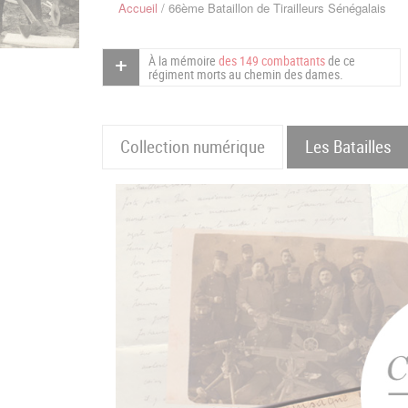
Accueil
66ème Bataillon de Tirailleurs Sénégalais
Fil
d'Ariane
À la mémoire
des 149 combattants
de ce
régiment morts au chemin des dames.
Collection numérique
Les Batailles