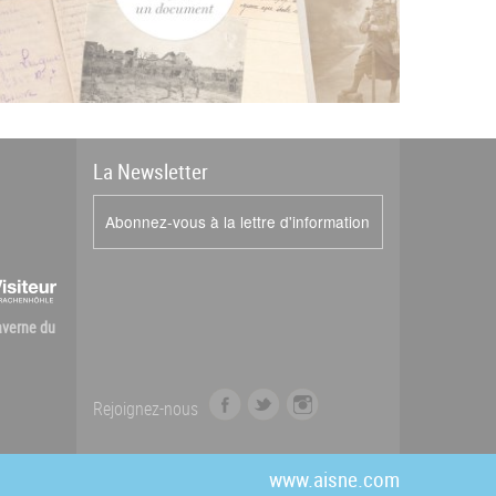
La
News
letter
Abonnez-vous à la lettre d'information
Caverne du
f
t
i
Rejoignez-nous
a
w
n
c
i
s
e
t
t
www.aisne.com
b
t
a