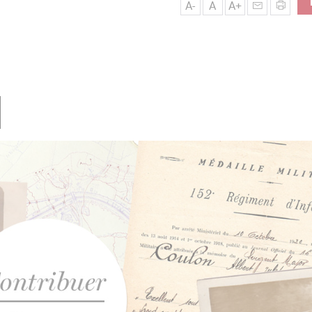
A-
A
A+