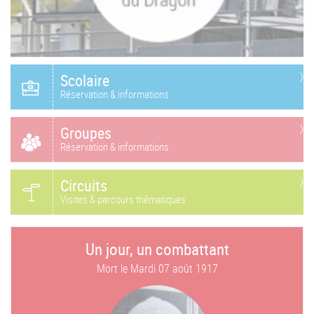
Scolaire
Réservation & informations
Groupes
Réservation & informations
Circuits
Visites & parcours thématiques
Un jour, un combattant
Mort le
Mardi 07 août 1917