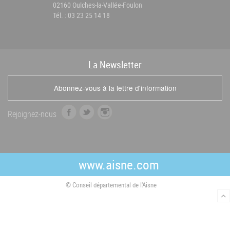
02160 Oulches-la-Vallée-Foulon
Tél. : 03 23 25 14 18
La
News
letter
Abonnez-vous à la lettre d'information
f
t
i
Rejoignez-nous
a
w
n
c
i
s
e
t
t
b
t
a
www.aisne.com
o
e
g
o
r
r
© Conseil départemental de l'Aisne
k
a
m