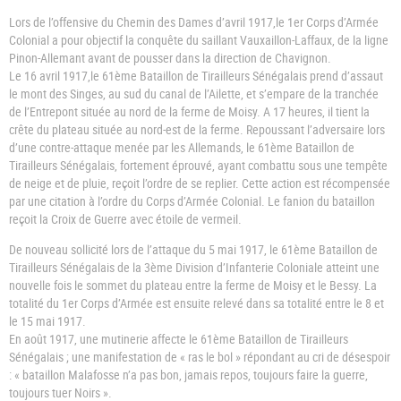
Lors de l’offensive du Chemin des Dames d’avril 1917
,
le 1er Corps d’Armée
Colonial a pour objectif la conquête du saillant Vauxaillon-Laffaux, de la ligne
Pinon-Allemant avant de pousser dans la direction de Chavignon.
Le 16 avril 1917
,
le 61ème Bataillon de Tirailleurs Sénégalais prend d’assaut
le mont des Singes, au sud du canal de l’Ailette, et s’empare de la tranchée
de l’Entrepont située au nord de la ferme de Moisy. A 17 heures, il tient la
crête du plateau située au nord-est de la ferme. Repoussant l’adversaire lors
d’une contre-attaque menée par les Allemands, le 61ème Bataillon de
Tirailleurs Sénégalais, fortement éprouvé, ayant combattu sous une tempête
de neige et de pluie, reçoit l’ordre de se replier. Cette action est récompensée
par une citation à l’ordre du Corps d’Armée Colonial. Le fanion du bataillon
reçoit la Croix de Guerre avec étoile de vermeil.
De nouveau sollicité lors de l’attaque du 5 mai 1917
, le 61ème Bataillon de
Tirailleurs Sénégalais de la 3ème Division d’Infanterie Coloniale atteint une
nouvelle fois le sommet du plateau entre la ferme de Moisy et le Bessy. La
totalité du 1er Corps d’Armée est ensuite relevé dans sa totalité entre le 8 et
le 15 mai 1917.
En août 1917
, une mutinerie affecte le 61ème Bataillon de Tirailleurs
Sénégalais ; une manifestation de « ras le bol » répondant au cri de désespoir
: « bataillon Malafosse n’a pas bon, jamais repos, toujours faire la guerre,
toujours tuer Noirs ».