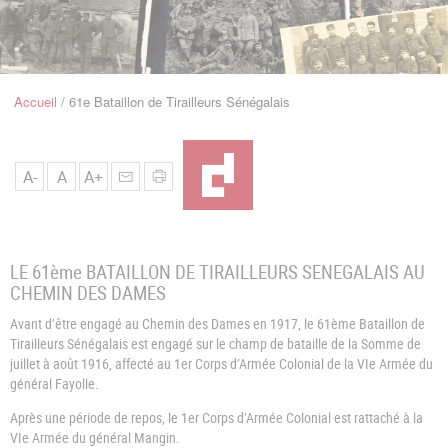
u
de
Navigation
Accueil
61e Bataillon de Tirailleurs Sénégalais
Fil
d'Ariane
A-
A
A+
LE 61ème BATAILLON DE TIRAILLEURS SENEGALAIS AU
CHEMIN DES DAMES
Avant d’être engagé au Chemin des Dames en 1917, le 61ème Bataillon de
Tirailleurs Sénégalais est engagé sur le champ de bataille de la Somme de
juillet à août 1916, affecté au 1er Corps d’Armée Colonial de la VIe Armée du
général Fayolle.
Après une période de repos, le 1er Corps d’Armée Colonial est rattaché à la
VIe Armée du général Mangin.