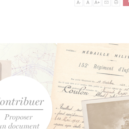
A-
A
A+