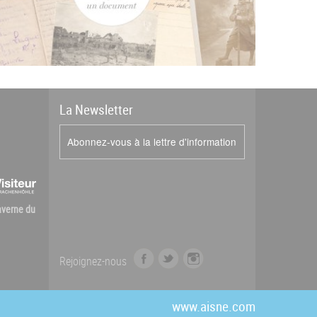
La
News
letter
Abonnez-vous à la lettre d'information
Caverne du
f
t
i
Rejoignez-nous
a
w
n
c
i
s
e
t
t
www.aisne.com
b
t
a