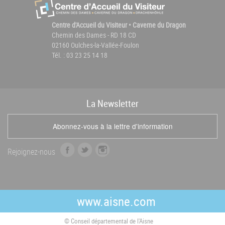
Centre d'Accueil du Visiteur • Caverne du Dragon
Chemin des Dames - RD 18 CD
02160 Oulches-la-Vallée-Foulon
Tél. : 03 23 25 14 18
La
News
letter
Abonnez-vous à la lettre d'information
f
t
i
Rejoignez-nous
a
w
n
c
i
s
e
t
t
b
t
a
www.aisne.com
o
e
g
o
r
r
© Conseil départemental de l'Aisne
k
a