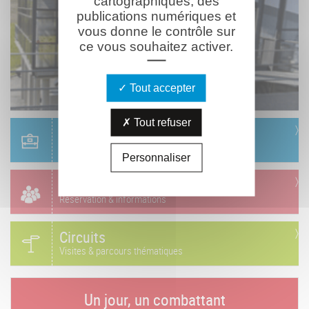
cartographiques, des
publications numériques et
vous donne le contrôle sur
ce vous souhaitez activer.
Tout accepter
Tout refuser
Scolaire
Réservation & informations
Personnaliser
Groupes
Réservation & informations
Circuits
Visites & parcours thématiques
Un jour, un combattant