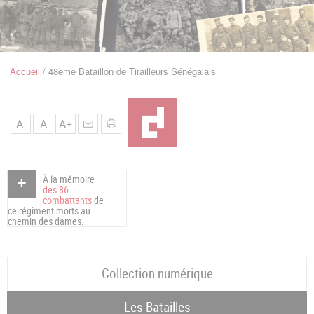
u
de
Navigation
Accueil
48ème Bataillon de Tirailleurs Sénégalais
Fil
d'Ariane
A-
A
A+
À la mémoire
des 86
combattants
de
ce régiment morts au
chemin des dames.
Collection numérique
Les Batailles