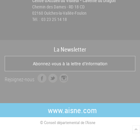
Centre d'Accueil du Visiteur • Caverne du Dragon
Chemin des Dames - RD 18 CD
02160 Oulches-la-Vallée-Foulon
Tél. : 03 23 25 14 18
La
News
letter
Abonnez-vous à la lettre d'information
f
t
i
Rejoignez-nous
a
w
n
c
i
s
e
t
t
b
t
a
www.aisne.com
o
e
g
o
r
r
© Conseil départemental de l'Aisne
k
a
m