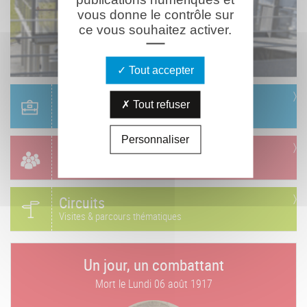
vous donne le contrôle sur
ce vous souhaitez activer.
Tout accepter
Scolaire
Tout refuser
Réservation & informations
Personnaliser
Groupes
Réservation & informations
Circuits
Visites & parcours thématiques
Un jour, un combattant
Mort le
Lundi 06 août 1917