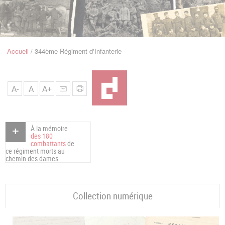
u
de
Navigation
Accueil
344ème Régiment d'Infanterie
Fil
d'Ariane
A-
A
A+
À la mémoire
des 180
combattants
de
ce régiment morts au
chemin des dames.
Collection numérique