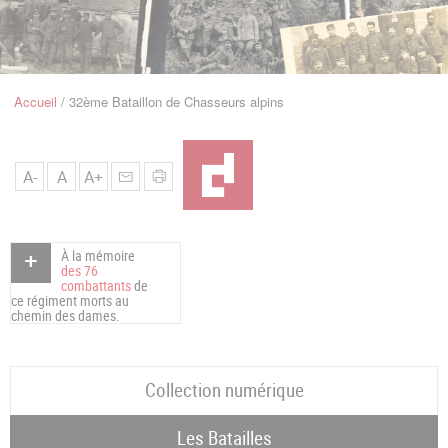
u
de
Navigation
Accueil
32ème Bataillon de Chasseurs alpins
Fil
d'Ariane
A-
A
A+
À la mémoire
des 76
combattants
de
ce régiment morts au
chemin des dames.
Collection numérique
Les Batailles