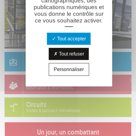
cartographiques, des
publications numériques et
vous donne le contrôle sur
ce vous souhaitez activer.
Tout accepter
Tout refuser
Scolaire
Réservation & informations
Personnaliser
Groupes
Réservation & informations
Circuits
Visites & parcours thématiques
Un jour, un combattant