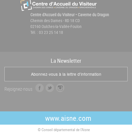
Centre d'Accueil du Visiteur • Caverne du Dragon
Chemin des Dames - RD 18 CD
02160 Oulches-la-Vallée-Foulon
Tél. : 03 23 25 14 18
La
News
letter
Abonnez-vous à la lettre d'information
f
t
i
Rejoignez-nous
a
w
n
c
i
s
e
t
t
b
t
a
www.aisne.com
o
e
g
o
r
r
© Conseil départemental de l'Aisne
k
a