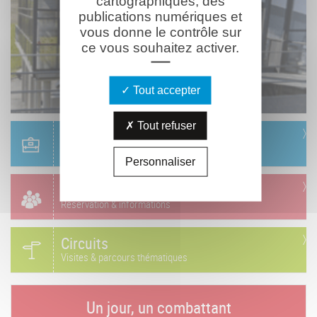
cartographiques, des
publications numériques et
vous donne le contrôle sur
ce vous souhaitez activer.
Tout accepter
Tout refuser
Scolaire
Réservation & informations
Personnaliser
Groupes
Réservation & informations
Circuits
Visites & parcours thématiques
Un jour, un combattant