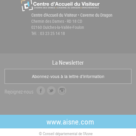
Centre d'Accueil du Visiteur • Caverne du Dragon
Chemin des Dames - RD 18 CD
02160 Oulches-la-Vallée-Foulon
Tél. : 03 23 25 14 18
La
News
letter
Abonnez-vous à la lettre d'information
f
t
i
Rejoignez-nous
a
w
n
c
i
s
e
t
t
b
t
a
www.aisne.com
o
e
g
o
r
r
© Conseil départemental de l'Aisne
k
a