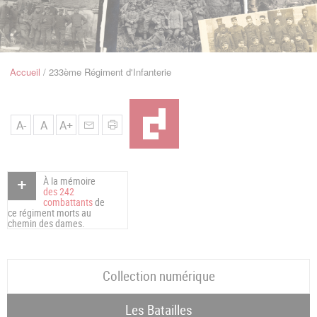
u
de
Navigation
Accueil
233ème Régiment d'Infanterie
Fil
d'Ariane
A-
A
A+
À la mémoire
des 242
combattants
de
ce régiment morts au
chemin des dames.
Collection numérique
Les Batailles