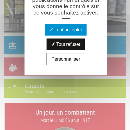
vous donne le contrôle sur
ce vous souhaitez activer.
Tout accepter
Scolaire
Tout refuser
Réservation & informations
Personnaliser
Groupes
Réservation & informations
Circuits
Visites & parcours thématiques
Un jour, un combattant
Mort le
Lundi 06 août 1917