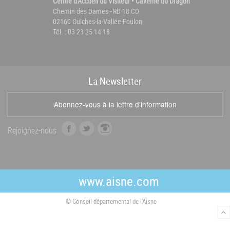
Centre d'Accueil du Visiteur • Caverne du Dragon
Chemin des Dames - RD 18 CD
02160 Oulches-la-Vallée-Foulon
Tél. : 03 23 25 14 18
La
News
letter
Abonnez-vous à la lettre d'information
f
t
i
Rejoignez-nous
a
w
n
c
i
s
e
t
t
b
t
a
www.aisne.com
o
e
g
o
r
r
© Conseil départemental de l'Aisne
k
a
m