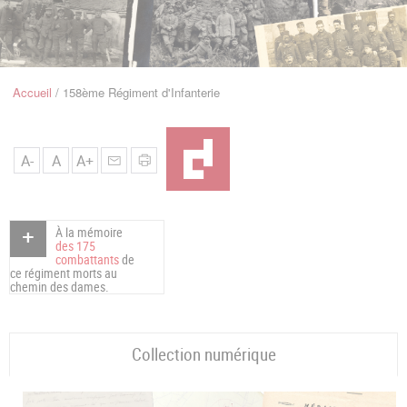
u
de
Navigation
Accueil
158ème Régiment d'Infanterie
Fil
d'Ariane
A-
A
A+
À la mémoire
des 175
combattants
de
ce régiment morts au
chemin des dames.
Collection numérique