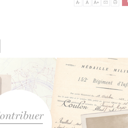
A-
A
A+