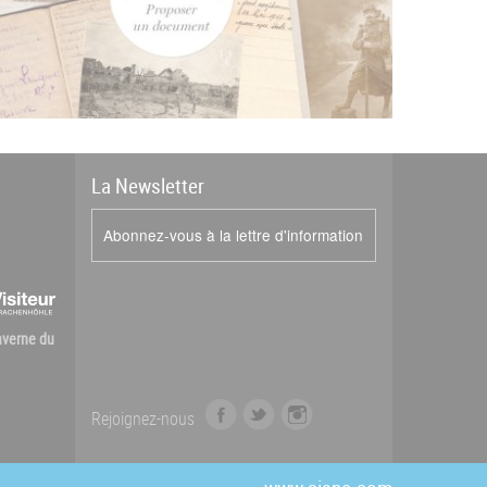
La
News
letter
Abonnez-vous à la lettre d'information
Caverne du
f
t
i
Rejoignez-nous
a
w
n
c
i
s
e
t
t