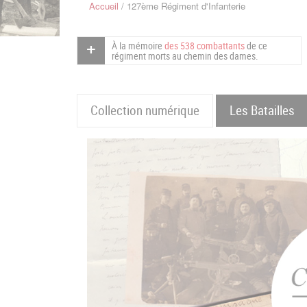
Accueil
127ème Régiment d'Infanterie
Fil
d'Ariane
À la mémoire
des 538 combattants
de ce
régiment morts au chemin des dames.
Collection numérique
Les Batailles