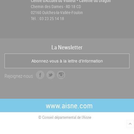
Centre d'Accueil du Visiteur • Caverne du Dragon
Chemin des Dames - RD 18 CD
02160 Oulches-la-Vallée-Foulon
Tél. : 03 23 25 14 18
La
News
letter
Abonnez-vous à la lettre d'information
f
t
i
Rejoignez-nous
a
w
n
c
i
s
e
t
t
b
t
a
www.aisne.com
o
e
g
o
r
r
© Conseil départemental de l'Aisne
k
a
m