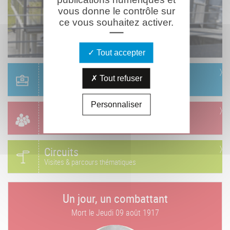
vous donne le contrôle sur
ce vous souhaitez activer.
Tout accepter
Scolaire
Tout refuser
Réservation & informations
Personnaliser
Groupes
Réservation & informations
Circuits
Visites & parcours thématiques
Un jour, un combattant
Mort le
Jeudi 09 août 1917