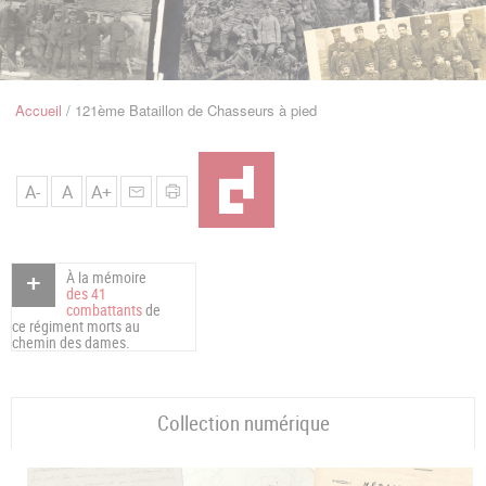
u
de
Navigation
Accueil
121ème Bataillon de Chasseurs à pied
Fil
d'Ariane
A-
A
A+
À la mémoire
des 41
combattants
de
ce régiment morts au
chemin des dames.
Collection numérique