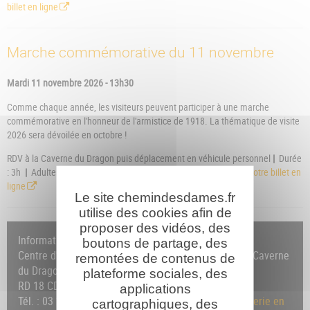
billet en ligne
Marche commémorative du 11 novembre
Mardi 11 novembre 2026 - 13h30
Comme chaque année, les visiteurs peuvent participer à une marche
commémorative en l'honneur de l'armistice de 1918. La thématique de visite
2026 sera dévoilée en octobre !
RDV à la Caverne du Dragon puis déplacement en véhicule personnel
|
Durée
: 3h
|
Adulte : 9€ / -7 ans : gratuit
|
Sur réservation
|
Réserver votre billet en
ligne
Le site chemindesdames.fr
utilise des cookies afin de
proposer des vidéos, des
Informations et réservation :
boutons de partage, des
Centre d'Accueil du Visiteur du Chemin des Dames • Caverne
remontées de contenus de
du Dragon
plateforme sociales, des
RD 18 CD - 02160 OULCHES-LA-VALLÉE-FOULON
applications
Tél. : 03 23 25 14 18 /
Formulaire de contact
/
Billetterie en
cartographiques, des