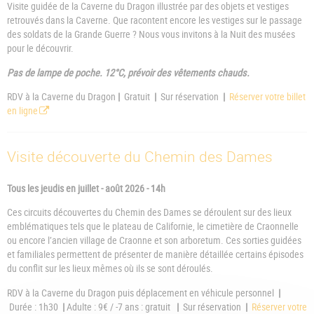
Visite guidée de la Caverne du Dragon illustrée par des objets et vestiges
retrouvés dans la Caverne. Que racontent encore les vestiges sur le passage
des soldats de la Grande Guerre ? Nous vous invitons à la Nuit des musées
pour le découvrir.
Pas de lampe de poche. 12°C, prévoir des vêtements chauds.
RDV à la Caverne du Dragon
|
Gratuit
|
Sur réservation
|
Réserver votre billet
en ligne
Visite découverte du Chemin des Dames
Tous les jeudis en juillet - août 2026 - 14h
Ces circuits découvertes du Chemin des Dames se déroulent sur des lieux
emblématiques tels que le plateau de Californie, le cimetière de Craonnelle
ou encore l’ancien village de Craonne et son arboretum. Ces sorties guidées
et familiales permettent de présenter de manière détaillée certains épisodes
du conflit sur les lieux mêmes où ils se sont déroulés.
RDV à la Caverne du Dragon puis déplacement en véhicule personnel
|
Durée : 1h30
|
Adulte : 9€ / -7 ans : gratuit
|
Sur réservation
|
Réserver votre