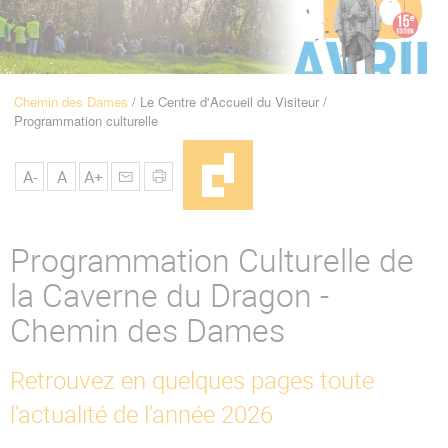
u
de
Navigation
Chemin des Dames
Le Centre d'Accueil du Visiteur
Fil
Programmation culturelle
d'Ariane
A-
A
A+
Programmation Culturelle de
la Caverne du Dragon -
Chemin des Dames
Retrouvez en quelques pages toute
l'actualité de l'année 2026