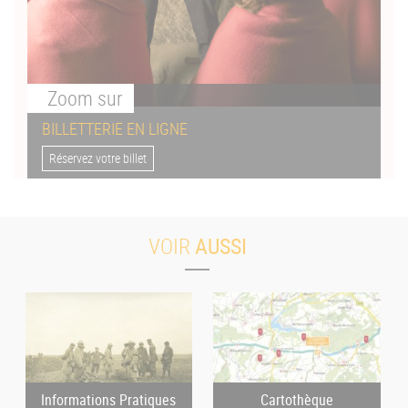
Zoom
sur
BILLETTERIE EN LIGNE
Réservez votre billet
VOIR
AUSSI
Informations Pratiques
Cartothèque