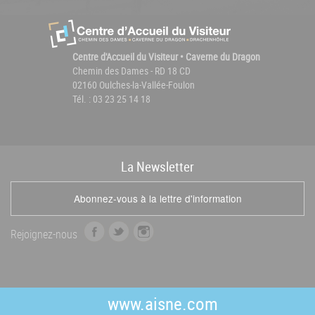
Centre d'Accueil du Visiteur • Caverne du Dragon
Chemin des Dames - RD 18 CD
02160 Oulches-la-Vallée-Foulon
Tél. : 03 23 25 14 18
La
News
letter
Abonnez-vous à la lettre d'information
f
t
i
Rejoignez-nous
a
w
n
c
i
s
e
t
t
b
t
a
www.aisne.com
o
e
g