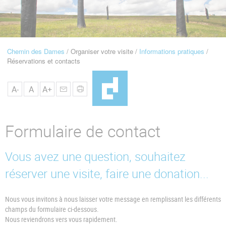
u
de
Navigation
Chemin des Dames
Organiser votre visite
Informations pratiques
Fil
Réservations et contacts
d'Ariane
A-
A
A+
Formulaire de contact
Vous avez une question, souhaitez
réserver une visite, faire une donation...
Nous vous invitons à nous laisser votre message en remplissant les différents
champs du formulaire ci-dessous.
Nous reviendrons vers vous rapidement.