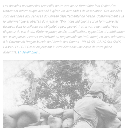
Les données personnelles recueillis au travers de ce formulaire font l'objet d'un
traitement informatique destiné à gérer vos demandes de réservation. Ces données
sont destinées aux services du Conseil départemental de l'Aisne. Conformément à la
loi informatique et libertés du 6 janvier 1978, nous indiquons sur le formulaire les
données dont la collecte est obligatoire pour pouvoir traiter votre demande. Vous
disposez de vos droits d'interrogation, accès, modification, opposition et rectification
que vous pouvez exercer en écrivant au responsable du traitement, en vous adressant
à la Caverne du Dragon-Musée du Chemin des Dames - RD 18 CD - 02160 OULCHES-
LA-VALLEE-FOULON et en joignant à votre demande une copie de votre pièce
d'identité.
En savoir plus...