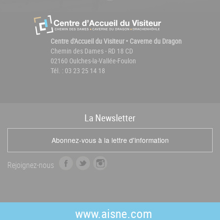
Centre d'Accueil du Visiteur • Caverne du Dragon
Chemin des Dames - RD 18 CD
02160 Oulches-la-Vallée-Foulon
Tél. : 03 23 25 14 18
La
News
letter
Abonnez-vous à la lettre d'information
f
t
i
Rejoignez-nous
a
w
n
c
i
s
e
t
t
b
t
a
www.aisne.com
o
e
g