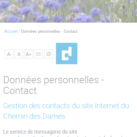
u
de
Navigation
Accueil
Données personnelles - Contact
Fil
d'Ariane
A-
A
A+
Données personnelles -
Contact
Gestion des contacts du site Internet du
Chemin des Dames
Le service de messagerie du site